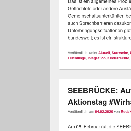
Das ist ein allgemeines Probl
Geflüchtete oder andere Auslände
Gemeinschaftsunterkünften b
auch Sprachbarrieren dazuk
Unterbringungssituationen gib
bundesweit; es ist ein struktur
Veröffentlicht unter
Aktuell
,
Startseite
,
Flüchtlinge
,
Integration
,
Kinderrechte
,
SEEBRÜCKE: Aufr
Aktionstag #Wirh
Veröffentlicht am
04.02.2020
von
Redak
Am 08. Februar ruft die SEE