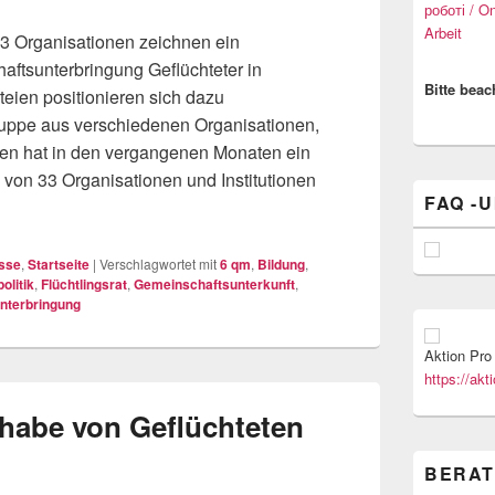
роботі / O
Arbeit
33 Organisationen zeichnen ein
aftsunterbringung Geflüchteter in
Bitte beac
ien positionieren sich dazu
ruppe aus verschiedenen Organisationen,
nen hat in den vergangenen Monaten ein
s von 33 Organisationen und Institutionen
FAQ -U
nterbringung M-V: Positionspapier und Antworten
sse
,
Startseite
|
Verschlagwortet mit
6 qm
,
Bildung
,
olitik
,
Flüchtlingsrat
,
Gemeinschaftsunterkunft
,
nterbringung
Aktion Pro 
https://akt
lhabe von Geflüchteten
BERAT