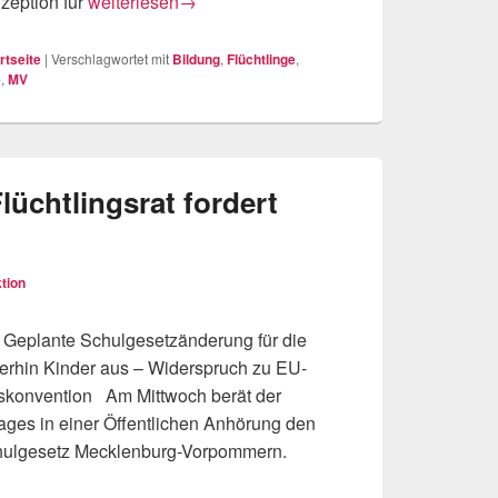
Integration ohne Schulbildung?
zeption für
weiterlesen
→
rtseite
|
Verschlagwortet mit
Bildung
,
Flüchtlinge
,
e
,
MV
Flüchtlingsrat fordert
tion
Geplante Schulgesetzänderung für die
iterhin Kinder aus – Widerspruch zu EU-
skonvention Am Mittwoch berät der
ges in einer Öffentlichen Anhörung den
chulgesetz Mecklenburg-Vorpommern.
t fordert Normenkontrolle