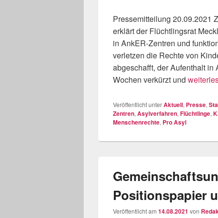
Pressemitteilung 20.09.2021 Z
erklärt der Flüchtlingsrat Me
in AnkER-Zentren und funktio
verletzen die Rechte von Kind
abgeschafft, der Aufenthalt i
Kein Ort 
Wochen verkürzt und
weiterle
Veröffentlicht unter
Aktuell
,
Presse
,
Sta
Zentren
,
Asylverfahren
,
Flüchtlinge
,
K
Menschenrechte
,
Pro Asyl
Gemeinschaftsun
Positionspapier 
Veröffentlicht am
14.08.2021
von
Redak