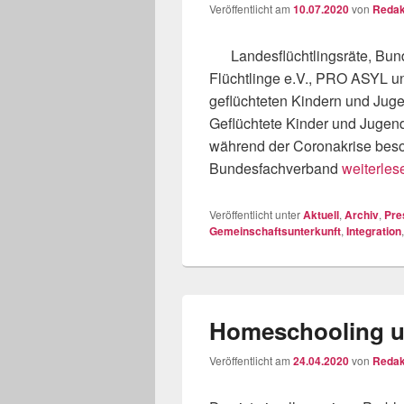
Veröffentlicht am
10.07.2020
von
Redak
Landesflüchtlingsräte, Bund
Flüchtlinge e.V., PRO ASYL u
geflüchteten Kindern und Jug
Geflüchtete Kinder und Jugen
während der Coronakrise beson
Jetzt Bil
Bundesfachverband
weiterles
Veröffentlicht unter
Aktuell
,
Archiv
,
Pre
Gemeinschaftsunterkunft
,
Integration
Homeschooling u
Veröffentlicht am
24.04.2020
von
Redak