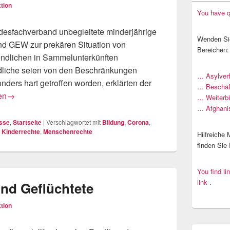
tion
You have q
esfachverband unbegleitete minderjährige
Wenden Sie
nd GEW zur prekären Situation von
Bereichen:
endlichen in Sammelunterkünften
dliche seien von den Beschränkungen
… Asylver
ders hart getroffen worden, erklärten der
… Beschäf
dungsteilhabe von Geflüchteten sichern!
en
→
… Weiterb
… Afghani
sse
,
Startseite
|
Verschlagwortet mit
Bildung
,
Corona
,
,
Kinderrechte
,
Menschenrechte
Hilfreiche
finden Sie
You find li
link
.
nd Geflüchtete
tion