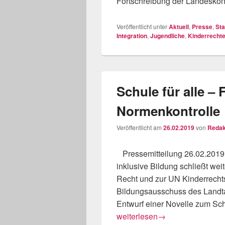
Fortschreibung der Landeskon
Veröffentlicht unter
Aktuell
,
Presse
,
Sta
Integration
,
Jugendliche
,
Kinderrecht
Schule für alle – 
Normenkontrolle
Veröffentlicht am
26.02.2019
von
Redak
Pressemitteilung 26.02.2019 
inklusive Bildung schließt we
Recht und zur UN Kinderrecht
Bildungsausschuss des Landta
Entwurf einer Novelle zum S
Schule für alle – Flüchtlingsra
weiterlesen
→