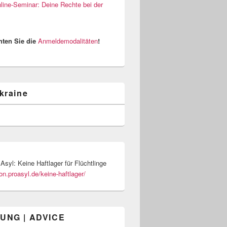
nline-Seminar: Deine Rechte bei der
hten Sie die
Anmeldemodalitäten
!
kraine
Asyl: Keine Haftlager für Flüchtlinge
ion.proasyl.de/keine-haftlager/
UNG | ADVICE