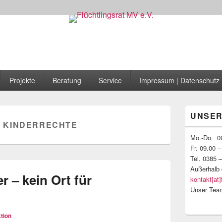
 MV e.V.
Projekte
Beratung
Service
Impressum | Datenschutz
Primärer
UNSER
Seitenleisten
:
KINDERRECHTE
Widgetberei
Mo.-Do. 09
Fr. 09.00 –
Tel. 0385 
Außerhalb 
r – kein Ort für
kontakt[at]
Unser Tea
tion