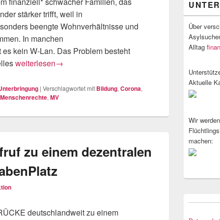
em finanziell* schwacher Familien, das
UNTE
r stärker trifft, weil in
esonders beengte Wohnverhältnisse und
Über versc
Asylsuchen
ommen. In manchen
Alltag
fina
t es kein W-Lan. Das Problem besteht
Homeschooling und Geflüchtete
elles
weiterlesen
→
Unterstütz
Aktuelle K
Unterbringung
|
Verschlagwortet mit
Bildung
,
Corona
,
Menschenrechte
,
MV
Wir werden
Flüchtlings
machen:
uf zu einem dezentralen
abenPlatz
tion
BRÜCKE deutschlandweit zu einem