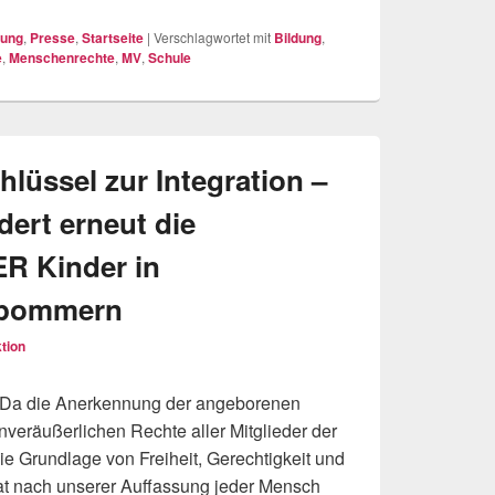
dung
,
Presse
,
Startseite
|
Verschlagwortet mit
Bildung
,
e
,
Menschenrechte
,
MV
,
Schule
hlüssel zur Integration –
dert erneut die
R Kinder in
rpommern
tion
 Da die Anerkennung der angeborenen
veräußerlichen Rechte aller Mitglieder der
 Grundlage von Freiheit, Gerechtigkeit und
 hat nach unserer Auffassung jeder Mensch