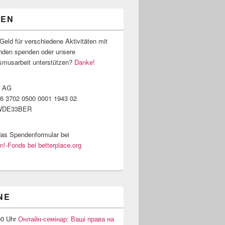
DEN
Geld für verschiedene Aktivitäten mit
nden spenden oder unsere
ismusarbeit unterstützen?
Danke!
k AG
6 3702 0500 0001 1943 02
WDE33BER
das Spendenformular bei
!-Fonds bei betterplace.org
NE
00 Uhr
Онлайн-семінар: Ваші права на