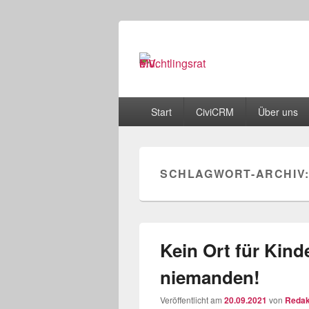
Flüchtlingsrat
Schwerin
Primäres
Start
CiviCRM
Über uns
Menü
SCHLAGWORT-ARCHIV
Kein Ort für Kinde
niemanden!
Veröffentlicht am
20.09.2021
von
Redak