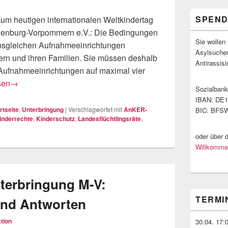
SPEN
um heutigen internationalen Weltkindertag
cklenburg-Vorpommern e.V.: Die Bedingungen
Sie wollen 
nsgleichen Aufnahmeeinrichtungen
Asylsuche
ern und ihren Familien. Sie müssen deshalb
Antirassis
n Aufnahmeeinrichtungen auf maximal vier
für Kinder – kein Ort für niemanden!
sen
→
Sozialban
IBAN: DE1
rtseite
,
Unterbringung
|
Verschlagwortet mit
AnKER-
BIC: BFS
inderrechte
,
Kinderschutz
,
Landesflüchtlingsräte
,
oder über 
Willkommen
terbringung M-V:
TERMI
und Antworten
tion
30.04. 17: