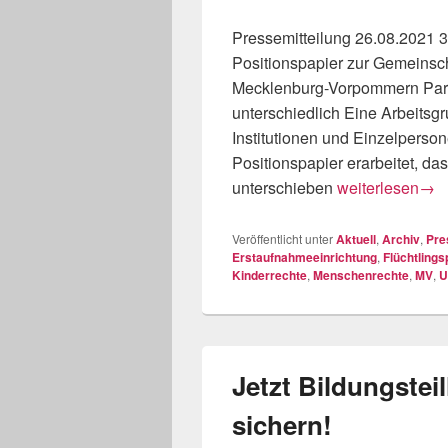
Pressemitteilung 26.08.2021 
Positionspapier zur Gemeinsch
Mecklenburg-Vorpommern Parte
unterschiedlich Eine Arbeitsg
Institutionen und Einzelperso
Positionspapier erarbeitet, da
Gemeinschaftsu
unterschieben
weiterlesen
→
Veröffentlicht unter
Aktuell
,
Archiv
,
Pre
Erstaufnahmeeinrichtung
,
Flüchtlingsp
Kinderrechte
,
Menschenrechte
,
MV
,
U
Jetzt Bildungstei
sichern!