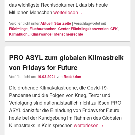
das wichtigste Rechtsdokument, das bis heute
70 Jahre Genfer Flüchtlingskonventio
Millionen Menschen
weiterlesen
→
Veröffentlicht unter
Aktuell
,
Startseite
|
Verschlagwortet mit
Flüchtlinge
,
Fluchtursachen
,
Genfer Flüchtlingskonvention
,
GFK
,
Klimaflucht
,
Klimawandel
,
Menschenrechte
PRO ASYL zum globalen Klimastreik
von Fridays for Future
Veröffentlicht am
19.03.2021
von
Redaktion
Die drohende Klimakatastrophe, die Covid-19-
Pandemie und die Folgen von Krieg, Terror und
Verfolgung sind nationalstaatlich nicht zu lösen PRO
ASYL dankt für die Einladung von Fridays for Future
heute bei der Kundgebung im Rahmen des Globalen
PRO ASYL zum globalen Klima
Klimastreiks in Köln sprechen
weiterlesen
→