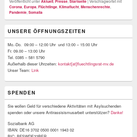
Veröffentlicht unter
Aktuell
,
Presse
,
Startseite
|
Verschlagwortet mit
Corona
,
Europa
,
Flüchtlinge
,
Klimaflucht
,
Menschenrechte
,
Pandemie
,
Somalia
Primärer
UNSERE ÖFFNUNGSZEITEN
Seitenleisten-
Widgetbereich
Mo.-Do. 09:00 – 12:00 Uhr und 13:00 – 15:00 Uhr
Fr. 09.00 – 13:00 Uhr
Tel. 0385 – 581 5790
Außerhalb dieser Uhrzeiten:
kontakt[at]fluechtlingsrat-mv.de
Unser Team:
Link
SPENDEN
Sie wollen Geld für verschiedene Aktivitäten mit Asylsuchenden
spenden oder unsere Antirassisismusarbeit unterstützen?
Danke!
Sozialbank AG
IBAN: DE16 3702 0500 0001 1943 02
BIC: BFSWDE33BER