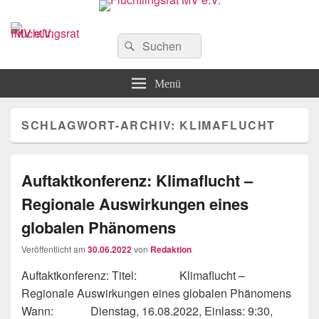
Flüchtlingsrat MV e.V.
Schwerin
Suchen
Suchen
nach:
Menü
SCHLAGWORT-ARCHIV:
KLIMAFLUCHT
Auftaktkonferenz: Klimaflucht –
Regionale Auswirkungen eines
globalen Phänomens
Veröffentlicht am
30.06.2022
von
Redaktion
Auftaktkonferenz: Titel: Klimaflucht –
Regionale Auswirkungen eines globalen Phänomens
Wann: Dienstag, 16.08.2022, Einlass: 9:30,