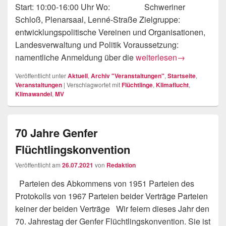
Start: 10:00-16:00 Uhr Wo: Schweriner
Schloß, Plenarsaal, Lenné-Straße Zielgruppe:
entwicklungspolitische Vereinen und Organisationen,
Landesverwaltung und Politik Voraussetzung:
Auftaktkonferenz: Klima
namentliche Anmeldung über die
weiterlesen
→
Veröffentlicht unter
Aktuell
,
Archiv "Veranstaltungen"
,
Startseite
,
Veranstaltungen
|
Verschlagwortet mit
Flüchtlinge
,
Klimaflucht
,
Klimawandel
,
MV
70 Jahre Genfer
Flüchtlingskonvention
Veröffentlicht am
26.07.2021
von
Redaktion
Parteien des Abkommens von 1951 Parteien des
Protokolls von 1967 Parteien beider Verträge Parteien
keiner der beiden Verträge Wir feiern dieses Jahr den
70. Jahrestag der Genfer Flüchtlingskonvention. Sie ist