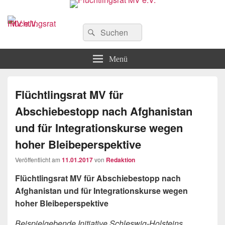
Flüchtlingsrat MV e.V.
Schwerin
Suchen
Suchen
nach:
Menü
Flüchtlingsrat MV für
Abschiebestopp nach Afghanistan
und für Integrationskurse wegen
hoher Bleibeperspektive
Veröffentlicht am
11.01.2017
von
Redaktion
Flüchtlingsrat MV für Abschiebestopp nach
Afghanistan und für Integrationskurse wegen
hoher Bleibeperspektive
Beispielgebende Initiative Schleswig
-Holsteins