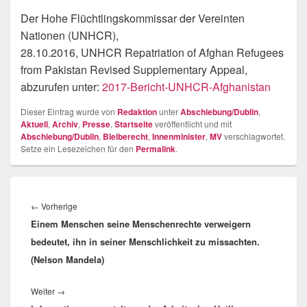
Der Hohe Flüchtlingskommissar der Vereinten
Nationen (UNHCR),
28.10.2016, UNHCR Repatriation of Afghan Refugees
from Pakistan Revised Supplementary Appeal,
abzurufen unter:
2017-Bericht-UNHCR-Afghanistan
Dieser Eintrag wurde von
Redaktion
unter
Abschiebung/Dublin
,
Aktuell
,
Archiv
,
Presse
,
Startseite
veröffentlicht und mit
Abschiebung/Dublin
,
Bleiberecht
,
Innenminister
,
MV
verschlagwortet.
Setze ein Lesezeichen für den
Permalink
.
Beitragsnavigation
Vorheriger
←
Vorherige
Einem Menschen seine Menschenrechte verweigern
Beitrag:
bedeutet, ihn in seiner Menschlichkeit zu missachten.
(Nelson Mandela)
Nächster
Weiter
→