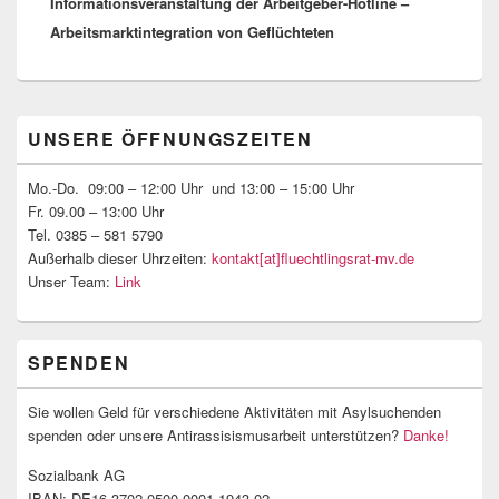
Informationsveranstaltung der Arbeitgeber-Hotline –
Beitrag:
Arbeitsmarktintegration von Geflüchteten
Primärer
UNSERE ÖFFNUNGSZEITEN
Seitenleisten-
Widgetbereich
Mo.-Do. 09:00 – 12:00 Uhr und 13:00 – 15:00 Uhr
Fr. 09.00 – 13:00 Uhr
Tel. 0385 – 581 5790
Außerhalb dieser Uhrzeiten:
kontakt[at]fluechtlingsrat-mv.de
Unser Team:
Link
SPENDEN
Sie wollen Geld für verschiedene Aktivitäten mit Asylsuchenden
spenden oder unsere Antirassisismusarbeit unterstützen?
Danke!
Sozialbank AG
IBAN: DE16 3702 0500 0001 1943 02