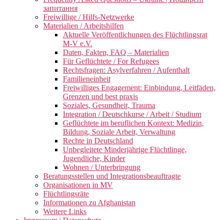
запитання
Freiwillige / Hilfs-Netzwerke
Materialien / Arbeitshilfen
Aktuelle Veröffentlichungen des Flüchtlingsrat
M-V e.V.
Daten, Fakten, FAQ – Materialien
Für Geflüchtete / For Refugees
Rechtsfragen: Asylverfahren / Aufenthalt
Familieneinheit
Freiwilliges Engagement: Einbindung, Leitfäden,
Grenzen und best praxis
Soziales, Gesundheit, Trauma
Integration / Deutschkurse / Arbeit / Studium
Geflüchtete im beruflichen Kontext: Medizin,
Bildung, Soziale Arbeit, Verwaltung
Rechte in Deutschland
Unbegleitete Minderjährige Flüchtlinge,
Jugendliche, Kinder
Wohnen / Unterbringung
Beratungsstellen und Integrationsbeauftragte
Organisationen in MV
Flüchtlingsräte
Informationen zu Afghanistan
Weitere Links