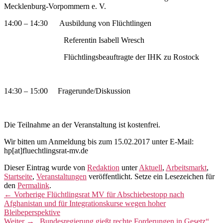
Mecklenburg-Vorpommern e. V.
14:00 – 14:30 Ausbildung von Flüchtlingen
Referentin Isabell Wresch
Flüchtlingsbeauftragte der IHK zu Rostock
14:30 – 15:00 Fragerunde/Diskussion
Die Teilnahme an der Veranstaltung ist kostenfrei.
Wir bitten um Anmeldung bis zum 15.02.2017 unter E-Mail:
hp[at]fluechtlingsrat-mv.de
Dieser Eintrag wurde von
Redaktion
unter
Aktuell
,
Arbeitsmarkt
,
Startseite
,
Veranstaltungen
veröffentlicht. Setze ein Lesezeichen für
den
Permalink
.
Beitragsnavigation
Vorheriger
←
Vorherige
Flüchtlingsrat MV für Abschiebestopp nach
Beitrag:
Afghanistan und für Integrationskurse wegen hoher
Bleibeperspektive
Nächster
Weiter
→
„Bundesregierung gießt rechte Forderungen in Gesetz“