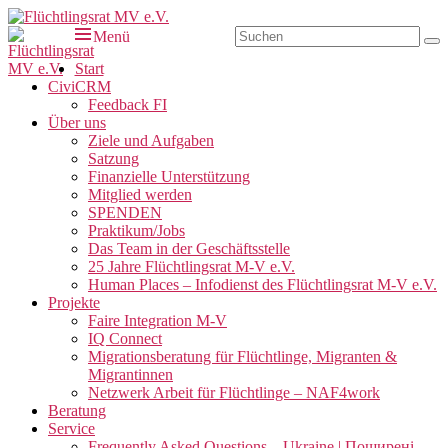
Zum
Inhalt
Suchen
Menü
Su
Flüchtlingsrat MV e.V.
Schwerin
springen
nach:
Primäres
Start
CiviCRM
Menü
Feedback FI
Über uns
Ziele und Aufgaben
Satzung
Finanzielle Unterstützung
Mitglied werden
SPENDEN
Praktikum/Jobs
Das Team in der Geschäftsstelle
25 Jahre Flüchtlingsrat M-V e.V.
Human Places – Infodienst des Flüchtlingsrat M-V e.V.
Projekte
Faire Integration M-V
IQ Connect
Migrationsberatung für Flüchtlinge, Migranten &
Migrantinnen
Netzwerk Arbeit für Flüchtlinge – NAF4work
Beratung
Service
Frequently Asked Questions – Ukraine | Поширені