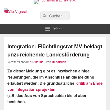
Flüchtlingsrat MV e.V.
Schwerin
Suchen
Suchen
nach:
Menü
Integration: Flüchtlingsrat MV beklagt
unzureichende Landesförderung
Veröffentlicht am
13.12.2019
von
Redaktion
Zu dieser Meldung gibt es inzwischen einige
Neuerungen, die im Anschluss an die Meldung
erläutert werden. Die grundsätzliche
Kritik am Ende
von Integrationsprojekten
(z.B. das Aus von Sprachcafés) bleibt aber
bestehen.