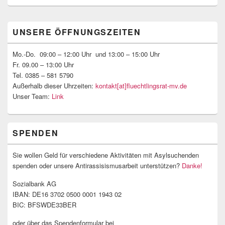
Primärer
UNSERE ÖFFNUNGSZEITEN
Seitenleisten-
Widgetbereich
Mo.-Do. 09:00 – 12:00 Uhr und 13:00 – 15:00 Uhr
Fr. 09.00 – 13:00 Uhr
Tel. 0385 – 581 5790
Außerhalb dieser Uhrzeiten:
kontakt[at]fluechtlingsrat-mv.de
Unser Team:
Link
SPENDEN
Sie wollen Geld für verschiedene Aktivitäten mit Asylsuchenden
spenden oder unsere Antirassisismusarbeit unterstützen?
Danke!
Sozialbank AG
IBAN: DE16 3702 0500 0001 1943 02
BIC: BFSWDE33BER
oder über das Spendenformular bei