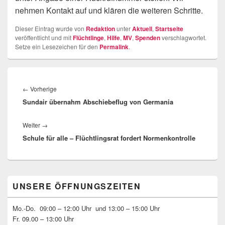
nehmen Kontakt auf und klären die weiteren Schritte.
Dieser Eintrag wurde von
Redaktion
unter
Aktuell
,
Startseite
veröffentlicht und mit
Flüchtlinge
,
Hilfe
,
MV
,
Spenden
verschlagwortet.
Setze ein Lesezeichen für den
Permalink
.
Beitragsnavigation
Vorheriger
←
Vorherige
Sundair übernahm Abschiebeflug von Germania
Beitrag:
Nächster
Weiter
→
Schule für alle – Flüchtlingsrat fordert Normenkontrolle
Beitrag:
Primärer
UNSERE ÖFFNUNGSZEITEN
Seitenleisten-
Widgetbereich
Mo.-Do. 09:00 – 12:00 Uhr und 13:00 – 15:00 Uhr
Fr. 09.00 – 13:00 Uhr