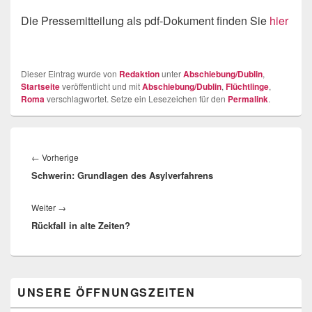
Die Pressemitteilung als pdf-Dokument finden Sie
hier
Dieser Eintrag wurde von
Redaktion
unter
Abschiebung/Dublin
,
Startseite
veröffentlicht und mit
Abschiebung/Dublin
,
Flüchtlinge
,
Roma
verschlagwortet. Setze ein Lesezeichen für den
Permalink
.
Beitragsnavigation
Vorheriger
←
Vorherige
Schwerin: Grundlagen des Asylverfahrens
Beitrag:
Nächster
Weiter
→
Rückfall in alte Zeiten?
Beitrag:
Primärer
UNSERE ÖFFNUNGSZEITEN
Seitenleisten-
Widgetbereich