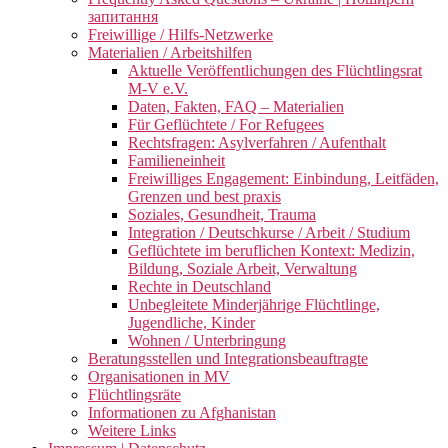
запитання
Freiwillige / Hilfs-Netzwerke
Materialien / Arbeitshilfen
Aktuelle Veröffentlichungen des Flüchtlingsrat
M-V e.V.
Daten, Fakten, FAQ – Materialien
Für Geflüchtete / For Refugees
Rechtsfragen: Asylverfahren / Aufenthalt
Familieneinheit
Freiwilliges Engagement: Einbindung, Leitfäden,
Grenzen und best praxis
Soziales, Gesundheit, Trauma
Integration / Deutschkurse / Arbeit / Studium
Geflüchtete im beruflichen Kontext: Medizin,
Bildung, Soziale Arbeit, Verwaltung
Rechte in Deutschland
Unbegleitete Minderjährige Flüchtlinge,
Jugendliche, Kinder
Wohnen / Unterbringung
Beratungsstellen und Integrationsbeauftragte
Organisationen in MV
Flüchtlingsräte
Informationen zu Afghanistan
Weitere Links