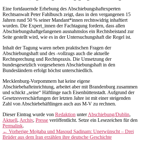
Eine fortdauernde Erhebung des Abschiebungshaftexperten
Rechtsanwalt Peter Fahlbusch zeigt, dass in den vergangenen 15
Jahren rund 50 % seiner Mandant*innen rechtswidrig inhaftiert
wurden. Die Expert_innen der Fachtagung fordern, dass allen
Abschiebungshaftgefangenen ausnahmslos ein Rechtsbeistand zur
Seite gestellt wird, wie es in der Untersuchungshaft die Regel ist.
Inhalt der Tagung waren neben praktischen Fragen der
Abschiebungshaft und des -vollzugs auch die aktuelle
Rechtsprechung und Rechtspraxis. Die Umsetzung der
bundesgesetzlich vorgesehenen Abschiebungshaft in den
Bundesländern erfolgt höchst unterschiedlich.
Mecklenburg-Vorpommern hat keine eigene
Abschiebehafteinrichtung, arbeitet aber mit Brandenburg zusammen
und schickt „seine“ Häftlinge nach Eisenhüttenstadt. Aufgrund der
Gesetzesverschärfungen der letzten Jahre ist mit einer steigenden
Zahl von Abschiebehäftlingen auch aus M-V zu rechnen.
Dieser Eintrag wurde von
Redaktion
unter
Abschiebung/Dublin
,
Aktuell
,
Archiv
,
Presse
veröffentlicht. Setze ein Lesezeichen für den
Permalink
.
Beitragsnavigation
Vorheriger
←
Vorherige
Mojtaba und Masoud Sadinam: Unerwünscht – Drei
Beitrag:
Brüder aus dem Iran erzählen ihre deutsche Geschichte