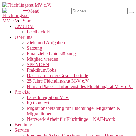
Zum
Inhalt
Suchen
Menü
Su
Flüchtlingsrat MV e.V.
Schwerin
springen
nach:
Primäres
Start
CiviCRM
Menü
Feedback FI
Über uns
Ziele und Aufgaben
Satzung
Finanzielle Unterstützung
Mitglied werden
SPENDEN
Praktikum/Jobs
Das Team in der Geschäftsstelle
25 Jahre Flüchtlingsrat M-V e.V.
Human Places – Infodienst des Flüchtlingsrat M-V e.V.
Projekte
Faire Integration M-V
IQ Connect
Migrationsberatung für Flüchtlinge, Migranten &
Migrantinnen
Netzwerk Arbeit für Flüchtlinge – NAF4work
Beratung
Service
Frequently Asked Questions – Ukraine | Поширені