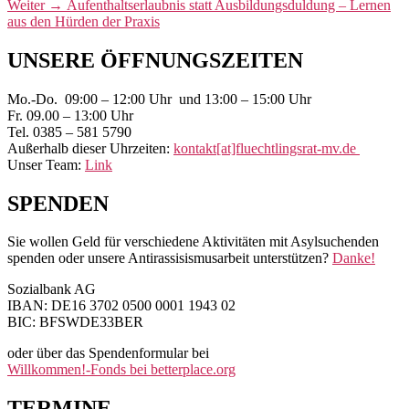
Nächster
Weiter
→
Aufenthaltserlaubnis statt Ausbildungsduldung – Lernen
Beitrag:
aus den Hürden der Praxis
Primärer
UNSERE ÖFFNUNGSZEITEN
Seitenleisten-
Mo.-Do. 09:00 – 12:00 Uhr und 13:00 – 15:00 Uhr
Widgetbereich
Fr. 09.00 – 13:00 Uhr
Tel. 0385 – 581 5790
Außerhalb dieser Uhrzeiten:
kontakt[at]fluechtlingsrat-mv.de
Unser Team:
Link
SPENDEN
Sie wollen Geld für verschiedene Aktivitäten mit Asylsuchenden
spenden oder unsere Antirassisismusarbeit unterstützen?
Danke!
Sozialbank AG
IBAN: DE16 3702 0500 0001 1943 02
BIC: BFSWDE33BER
oder über das Spendenformular bei
Willkommen!-Fonds bei betterplace.org
TERMINE