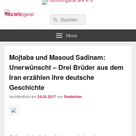
Flüchtlingsrat MV e.V.
Schwerin
Suchen
Suchen
nach:
Menü
Mojtaba und Masoud Sadinam:
Unerwünscht – Drei Brüder aus dem
Iran erzählen ihre deutsche
Geschichte
Veröffentlicht am
24.05.2017
von
Redaktion