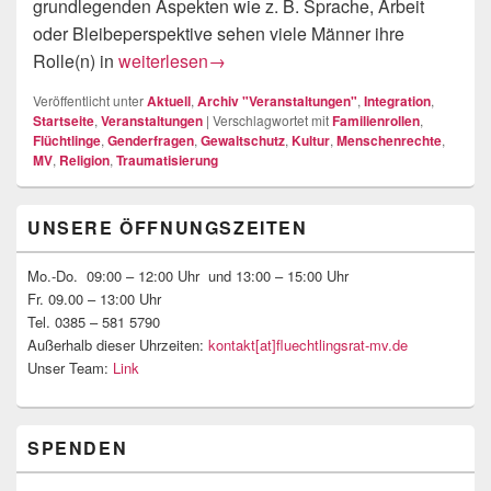
grundlegenden Aspekten wie z. B. Sprache, Arbeit
oder Bleibeperspektive sehen viele Männer ihre
Herkunft & Zukunft | Geflüchtete Männer in Me
Rolle(n) in
weiterlesen
→
Veröffentlicht unter
Aktuell
,
Archiv "Veranstaltungen"
,
Integration
,
Startseite
,
Veranstaltungen
|
Verschlagwortet mit
Familienrollen
,
Flüchtlinge
,
Genderfragen
,
Gewaltschutz
,
Kultur
,
Menschenrechte
,
MV
,
Religion
,
Traumatisierung
Primärer
UNSERE ÖFFNUNGSZEITEN
Seitenleisten-
Widgetbereich
Mo.-Do. 09:00 – 12:00 Uhr und 13:00 – 15:00 Uhr
Fr. 09.00 – 13:00 Uhr
Tel. 0385 – 581 5790
Außerhalb dieser Uhrzeiten:
kontakt[at]fluechtlingsrat-mv.de
Unser Team:
Link
SPENDEN