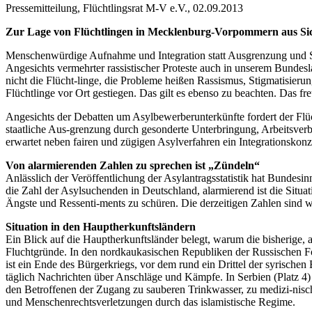
Pressemitteilung, Flüchtlingsrat M-V e.V., 02.09.2013
Zur Lage von Flüchtlingen in Mecklenburg-Vorpommern aus Sich
Menschenwürdige Aufnahme und Integration statt Ausgrenzung und S
Angesichts vermehrter rassistischer Proteste auch in unserem Bunde
nicht die Flücht-linge, die Probleme heißen Rassismus, Stigmatisier
Flüchtlinge vor Ort gestiegen. Das gilt es ebenso zu beachten. Das fre
Angesichts der Debatten um Asylbewerberunterkünfte fordert der Flüc
staatliche Aus-grenzung durch gesonderte Unterbringung, Arbeitsverbo
erwartet neben fairen und zügigen Asylverfahren ein Integrationskon
Von alarmierenden Zahlen zu sprechen ist „Zündeln“
Anlässlich der Veröffentlichung der Asylantragsstatistik hat Bundesi
die Zahl der Asylsuchenden in Deutschland, alarmierend ist die Situa
Ängste und Ressenti-ments zu schüren. Die derzeitigen Zahlen sind w
Situation in den Hauptherkunftsländern
Ein Blick auf die Hauptherkunftsländer belegt, warum die bisherige,
Fluchtgründe. In den nordkaukasischen Republiken der Russischen Fö
ist ein Ende des Bürgerkriegs, vor dem rund ein Drittel der syrischen 
täglich Nachrichten über Anschläge und Kämpfe. In Serbien (Platz 4) 
den Betroffenen der Zugang zu sauberen Trinkwasser, zu medizi-nisc
und Menschenrechtsverletzungen durch das islamistische Regime.