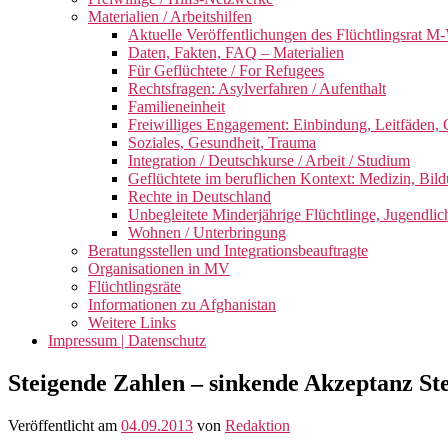
Materialien / Arbeitshilfen
Aktuelle Veröffentlichungen des Flüchtlingsrat M-
Daten, Fakten, FAQ – Materialien
Für Geflüchtete / For Refugees
Rechtsfragen: Asylverfahren / Aufenthalt
Familieneinheit
Freiwilliges Engagement: Einbindung, Leitfäden, 
Soziales, Gesundheit, Trauma
Integration / Deutschkurse / Arbeit / Studium
Geflüchtete im beruflichen Kontext: Medizin, Bild
Rechte in Deutschland
Unbegleitete Minderjährige Flüchtlinge, Jugendlic
Wohnen / Unterbringung
Beratungsstellen und Integrationsbeauftragte
Organisationen in MV
Flüchtlingsräte
Informationen zu Afghanistan
Weitere Links
Impressum | Datenschutz
Steigende Zahlen – sinkende Akzeptanz St
Veröffentlicht am
04.09.2013
von
Redaktion