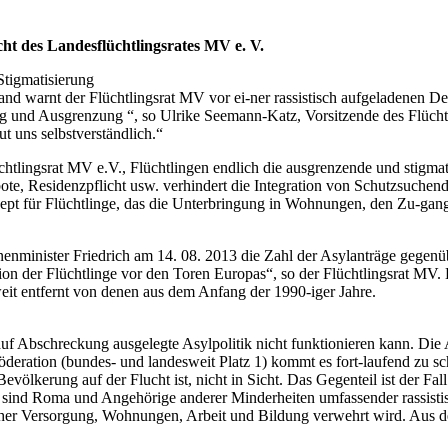
t des Landesflüchtlingsrates MV e. V.
tigmatisierung
sland warnt der Flüchtlingsrat MV vor ei-ner rassistisch aufgeladenen
ung und Ausgrenzung “, so Ulrike Seemann-Katz, Vorsitzende des Flücht
ut uns selbstverständlich.“
htlingsrat MV e.V., Flüchtlingen endlich die ausgrenzende und stigma
te, Residenzpflicht usw. verhindert die Integration von Schutzsuchenden
zept für Flüchtlinge, das die Unterbringung in Wohnungen, den Zu-gang
nnenminister Friedrich am 14. 08. 2013 die Zahl der Asylanträge gegenü
tion der Flüchtlinge vor den Toren Europas“, so der Flüchtlingsrat MV
eit entfernt von denen aus dem Anfang der 1990-iger Jahre.
 auf Abschreckung ausgelegte Asylpolitik nicht funktionieren kann. Di
deration (bundes- und landesweit Platz 1) kommt es fort-laufend zu s
Bevölkerung auf der Flucht ist, nicht in Sicht. Das Gegenteil ist der Fal
sind Roma und Angehörige anderer Minderheiten umfassender rassistisch
her Versorgung, Wohnungen, Arbeit und Bildung verwehrt wird. Aus de