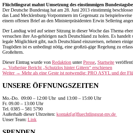
Flüchtlingsrat mahnt Umsetzung des einstimmigen Bundestagsbe
Der Deutsche Bundestag hat am 28. Juni 2013 einstimmig beschlosse
das Land Mecklenburg-Vorpommern im Gegensatz zu beispielsweise Nie
einem offenen Brief an den Ministerpräsidenten Erwin Sellering ang
Der Landtag wird auf seiner Sitzung in dieser Woche das Thema ebens
versuchen ihre An-gehörigen nach Deutschland zu holen. Es handelt s
legale Möglichkeit gibt, nach Deutschland einzureisen, nehmen eini
Tragödien ist es unbedingt nötig, eine großzü-gige Regelung zu erla
Großeltern.
Dieser Eintrag wurde von
Redaktion
unter
Presse
,
Startseite
veröffent
Beitragsnavigation
Vorheriger
←
Vorherige
Bericht „Schutzlos hinter Gittern“ erschienen
Nächster
Beitrag:
Weiter
→
Mehr als eine Geste ist notwendig: PRO ASYL und der Flüc
Beitrag:
Primärer
UNSERE ÖFFNUNGSZEITEN
Seitenleisten-
Mo.-Do. 09:00 – 12:00 Uhr und 13:00 – 15:00 Uhr
Widgetbereich
Fr. 09.00 – 13:00 Uhr
Tel. 0385 – 581 5790
Außerhalb dieser Uhrzeiten:
kontakt[at]fluechtlingsrat-mv.de
Unser Team:
Link
SPENDEN