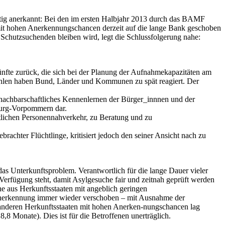
ftig anerkannt: Bei den im ersten Halbjahr 2013 durch das BAMF
 mit hohen Anerkennungschancen derzeit auf die lange Bank geschoben
r Schutzsuchenden bleiben wird, legt die Schlussfolgerung nahe:
ünfte zurück, die sich bei der Planung der Aufnahmekapazitäten am
gszahlen haben Bund, Länder und Kommunen zu spät reagiert. Der
, nachbarschaftliches Kennenlernen der Bürger_innnen und der
burg-Vorpommern dar.
ntlichen Personennahverkehr, zu Beratung und zu
achter Flüchtlinge, kritisiert jedoch den seiner Ansicht nach zu
as Unterkunftsproblem. Verantwortlich für die lange Dauer vieler
erfügung steht, damit Asylgesuche fair und zeitnah geprüft werden
he aus Herkunftsstaaten mit angeblich geringen
 Anerkennung immer wieder verschoben – mit Ausnahme der
i anderen Herkunftsstaaten mit hohen Anerken-nungschancen lag
8 Monate). Dies ist für die Betroffenen unerträglich.