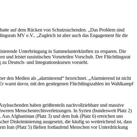
 Debatte auf dem Rücken von Schutzsuchenden. „Das Problem sind
lingsrats MV e.V.. „Zugleich ist aber auch das Engagement für die
tisierende Unterbringung in Sammelunterkünften zu ersparen. Die
 und leistet rassistischen Vorurteilen Vorschub. Der Flüchtlingsrat
 zu Deutsch- und Integrationskursen vorsieht.
ber den Medien als „alarmierend“ bezeichnet. „Alarmierend ist nicht
. Er warnt davor, mit den gestiegenen Flüchtlingszahlen im Wahlkampf
e Asylsuchenden haben größtenteils nachvollziehbare und massive
chweren Menschenrechtsverletzungen. In Syrien (bundesweit Platz 2)
l. Aus Afghanistan (Platz 3) und dem Irak (Platz 6) erreichen uns
er Diskriminierung ausgesetzt, die häufig so weitreichend ist, dass
m Iran (Platz 5) fliehen fortlaufend Menschen vor Unterdrückung