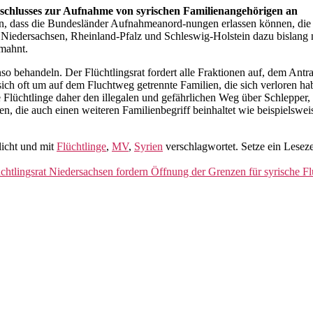
schlusses zur Aufnahme von syrischen Familienangehörigen an
n, dass die Bundesländer Aufnahmeanord-nungen erlassen können, die
dersachsen, Rheinland-Pfalz und Schleswig-Holstein dazu bislang nic
emahnt.
o behandeln. Der Flüchtlingsrat fordert alle Fraktionen auf, dem Ant
ich oft um auf dem Fluchtweg getrennte Familien, die sich verloren ha
ge Flüchtlinge daher den illegalen und gefährlichen Weg über Schlepp
ssen, die auch einen weiteren Familienbegriff beinhaltet wie beispiel
licht und mit
Flüchtlinge
,
MV
,
Syrien
verschlagwortet. Setze ein Lesez
htlingsrat Niedersachsen fordern Öffnung der Grenzen für syrische Fl