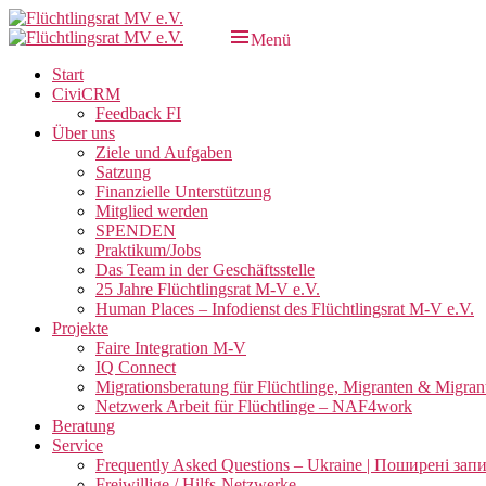
Zum
Inhalt
Menü
Flüchtlingsrat MV e.V.
Schwerin
springen
Primäres
Start
CiviCRM
Menü
Feedback FI
Über uns
Ziele und Aufgaben
Satzung
Finanzielle Unterstützung
Mitglied werden
SPENDEN
Praktikum/Jobs
Das Team in der Geschäftsstelle
25 Jahre Flüchtlingsrat M-V e.V.
Human Places – Infodienst des Flüchtlingsrat M-V e.V.
Projekte
Faire Integration M-V
IQ Connect
Migrationsberatung für Flüchtlinge, Migranten & Migran
Netzwerk Arbeit für Flüchtlinge – NAF4work
Beratung
Service
Frequently Asked Questions – Ukraine | Поширені зап
Freiwillige / Hilfs-Netzwerke