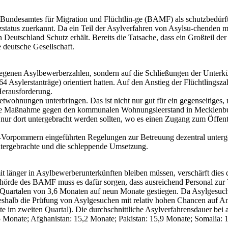
n Bundesamtes für Migration und Flüchtlin-ge (BAMF) als schutzbedür
tzstatus zuerkannt. Da ein Teil der Asylverfahren von Asylsu-chenden
 Deutschland Schutz erhält. Bereits die Tatsache, dass ein Großteil de
e deutsche Gesellschaft.
stiegenen Asylbewerberzahlen, sondern auf die Schließungen der Unterk
164 Asylerstanträge) orientiert hatten. Auf den Anstieg der Flüchtlin
Herausforderung.
twohnungen unterbringen. Das ist nicht nur gut für ein gegenseitiges
lt eine Maßnahme gegen den kommunalen Wohnungsleerstand in Mecklen
nge nur dort untergebracht werden sollten, wo es einen Zugang zum Öffe
-Vorpommern eingeführten Regelungen zur Betreuung dezentral untergebr
Untergebrachte und die schleppende Umsetzung.
 länger in Asylbewerberunterkünften bleiben müssen, verschärft dies d
hörde des BAMF muss es dafür sorgen, dass ausreichend Personal zur V
rei Quartalen von 3,6 Monaten auf neun Monate gestiegen. Da Asylgesuc
deshalb die Prüfung von Asylgesuchen mit relativ hohen Chancen auf
te im zweiten Quartal). Die durchschnittliche Asylverfahrensdauer be
 Monate; Afghanistan: 15,2 Monate; Pakistan: 15,9 Monate; Somalia: 18,