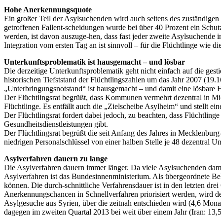
Hohe Anerkennungsquote
Ein großer Teil der Asylsuchenden wird auch seitens des zuständige
getroffenen Fallent-scheidungen wurde bei über 40 Prozent ein Schu
werden, ist davon auszuge-hen, dass fast jeder zweite Asylsuchende in
Integration vom ersten Tag an ist sinnvoll – für die Flüchtlinge wie di
Unterkunftsproblematik ist hausgemacht – und lösbar
Die derzeitige Unterkunftsproblematik geht nicht einfach auf die ge
historischen Tiefststand der Flüchtlingszahlen um das Jahr 2007 (19.
„Unterbringungsnotstand“ ist hausgemacht – und damit eine lösbare 
Der Flüchtlingsrat begrüßt, dass Kommunen vermehrt dezentral in Mie
Flüchtlinge. Es entfällt auch die „Zielscheibe Asylheim“ und stel
Der Flüchtlingsrat fordert dabei jedoch, zu beachten, dass Flüchtli
Gesundheitsdienstleistungen gibt.
Der Flüchtlingsrat begrüßt die seit Anfang des Jahres in Mecklenburg
niedrigen Personalschlüssel von einer halben Stelle je 48 dezentral 
Asylverfahren dauern zu lange
Die Asylverfahren dauern immer länger. Da viele Asylsuchenden damit
Asylverfahren ist das Bundesinnenministerium. Als übergeordnete Be
können. Die durch-schnittliche Verfahrensdauer ist in den letzten d
Anerkennungschancen in Schnellverfahren priorisiert werden, wird 
Asylgesuche aus Syrien, über die zeitnah entschieden wird (4,6 Mona
dagegen im zweiten Quartal 2013 bei weit über einem Jahr (Iran: 13,5