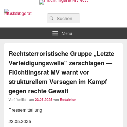
Flüchtlingsrat MV e.V.
Schwerin
Suchen
Suchen
nach:
Menü
Rechtsterroristische Gruppe „Letzte
Verteidigungswelle“ zerschlagen —
Flüchtlingsrat MV warnt vor
strukturellem Versagen im Kampf
gegen rechte Gewalt
Veröffentlicht am
23.05.2025
von
Redaktion
Pressemitteilung
23.05.2025