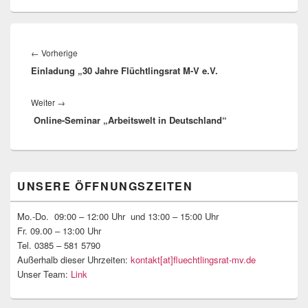
Beitragsnavigation
Vorheriger
←
Vorherige
Einladung „30 Jahre Flüchtlingsrat M-V e.V.
Beitrag:
Nächster
Weiter
→
Online-Seminar „Arbeitswelt in Deutschland“
Beitrag:
Primärer
UNSERE ÖFFNUNGSZEITEN
Seitenleisten-
Widgetbereich
Mo.-Do. 09:00 – 12:00 Uhr und 13:00 – 15:00 Uhr
Fr. 09.00 – 13:00 Uhr
Tel. 0385 – 581 5790
Außerhalb dieser Uhrzeiten:
kontakt[at]fluechtlingsrat-mv.de
Unser Team:
Link