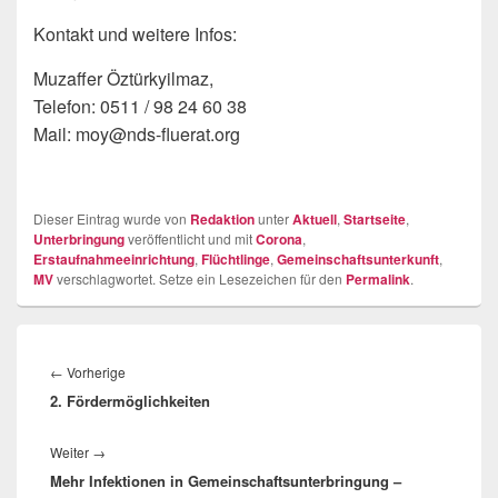
Kontakt und weitere Infos:
Muzaffer Öztürkyilmaz,
Telefon: 0511 / 98 24 60 38
Mail: moy@nds-fluerat.org
Dieser Eintrag wurde von
Redaktion
unter
Aktuell
,
Startseite
,
Unterbringung
veröffentlicht und mit
Corona
,
Erstaufnahmeeinrichtung
,
Flüchtlinge
,
Gemeinschaftsunterkunft
,
MV
verschlagwortet. Setze ein Lesezeichen für den
Permalink
.
Beitragsnavigation
Vorheriger
←
Vorherige
2. Fördermöglichkeiten
Beitrag:
Nächster
Weiter
→
Mehr Infektionen in Gemeinschaftsunterbringung –
Beitrag: