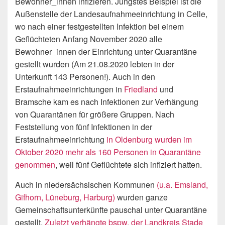
Bewohner_innen infizieren. Jüngstes Beispiel ist die
Außenstelle der Landesaufnahmeeinrichtung in Celle,
wo nach einer festgestellten Infektion bei einem
Geflüchteten Anfang November 2020 alle
Bewohner_innen der Einrichtung unter Quarantäne
gestellt wurden (Am 21.08.2020 lebten in der
Unterkunft 143 Personen!). Auch in den
Erstaufnahmeeinrichtungen in
Friedland
und
Bramsche kam es nach Infektionen zur Verhängung
von Quarantänen für größere Gruppen. Nach
Feststellung von fünf Infektionen in der
Erstaufnahmeeinrichtung
in Oldenburg wurden im
Oktober 2020 mehr als 160 Personen in Quarantäne
genommen
, weil fünf Geflüchtete sich infiziert hatten.
Auch in niedersächsischen Kommunen
(u.a. Emsland,
Gifhorn, Lüneburg, Harburg)
wurden ganze
Gemeinschaftsunterkünfte pauschal unter Quarantäne
gestellt.
Zuletzt verhängte bspw. der Landkreis Stade