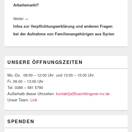
Arbeitsmarkt?
Nächster
Weiter
→
Infos zur Verpflichtungserklärung und anderen Fragen
Beitrag:
bei der Aufnahme von Familienangehörigen aus Syrien
Primärer
UNSERE ÖFFNUNGSZEITEN
Seitenleisten-
Widgetbereich
Mo.-Do. 09:00 – 12:00 Uhr und 13:00 – 15:00 Uhr
Fr. 09.00 – 13:00 Uhr
Tel. 0385 – 581 5790
Außerhalb dieser Uhrzeiten:
kontakt[at]fluechtlingsrat-mv.de
Unser Team:
Link
SPENDEN