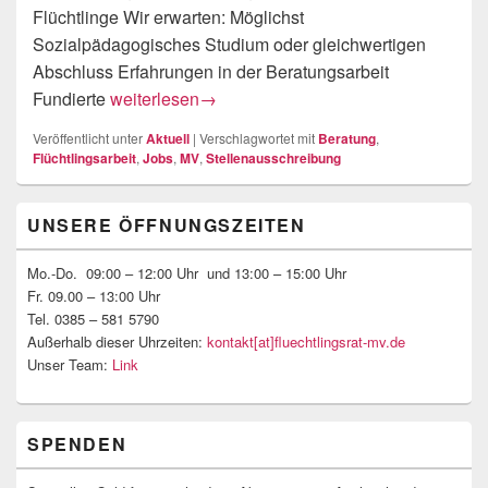
Flüchtlinge Wir erwarten: Möglichst
Sozialpädagogisches Studium oder gleichwertigen
Abschluss Erfahrungen in der Beratungsarbeit
Stellenausschreibung
Fundierte
weiterlesen
→
Veröffentlicht unter
Aktuell
|
Verschlagwortet mit
Beratung
,
Flüchtlingsarbeit
,
Jobs
,
MV
,
Stellenausschreibung
Primärer
UNSERE ÖFFNUNGSZEITEN
Seitenleisten-
Widgetbereich
Mo.-Do. 09:00 – 12:00 Uhr und 13:00 – 15:00 Uhr
Fr. 09.00 – 13:00 Uhr
Tel. 0385 – 581 5790
Außerhalb dieser Uhrzeiten:
kontakt[at]fluechtlingsrat-mv.de
Unser Team:
Link
SPENDEN