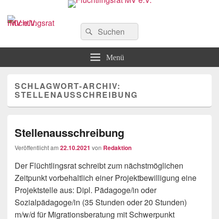
Flüchtlingsrat MV e.V.
Schwerin
Suchen
Suchen
nach:
Menü
SCHLAGWORT-ARCHIV:
STELLENAUSSCHREIBUNG
Stellenausschreibung
Veröffentlicht am
22.10.2021
von
Redaktion
Der Flüchtlingsrat schreibt zum nächstmöglichen
Zeitpunkt vorbehaltlich einer Projektbewilligung eine
Projektstelle aus: Dipl. Pädagoge/in oder
Sozialpädagoge/in (35 Stunden oder 20 Stunden)
m/w/d für Migrationsberatung mit Schwerpunkt