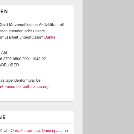
DEN
Geld für verschiedene Aktivitäten mit
nden spenden oder unsere
ismusarbeit unterstützen?
Danke!
k AG
6 3702 0500 0001 1943 02
WDE33BER
das Spendenformular bei
!-Fonds bei betterplace.org
NE
00 Uhr
Онлайн-семінар: Ваші права на