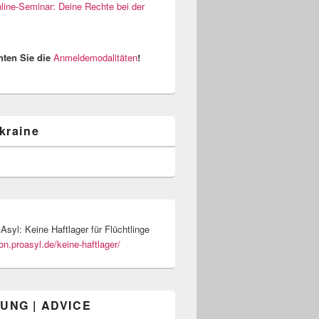
nline-Seminar: Deine Rechte bei der
hten Sie die
Anmeldemodalitäten
!
kraine
Asyl: Keine Haftlager für Flüchtlinge
ion.proasyl.de/keine-haftlager/
UNG | ADVICE