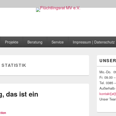
 MV e.V.
Projekte
Beratung
Service
Impressum | Datenschutz
Primärer
UNSER
Seitenleisten
:
STATISTIK
Widgetberei
Mo.-Do. 09
Fr. 09.00 –
Tel. 0385 
Außerhalb 
g, das ist ein
kontakt[at]
Unser Tea
tion