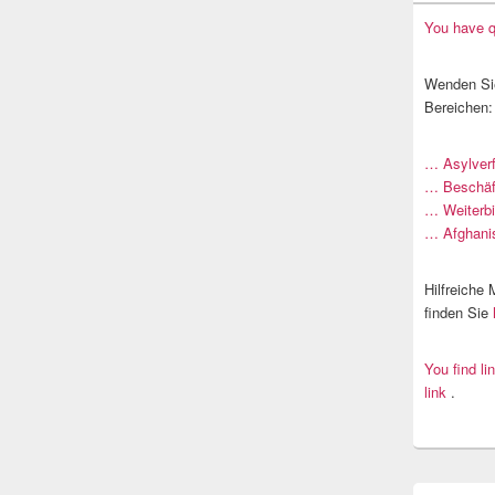
You have q
Wenden Sie
Bereichen:
… Asylver
… Beschäf
… Weiterb
… Afghani
Hilfreiche
finden Sie
You find li
link
.