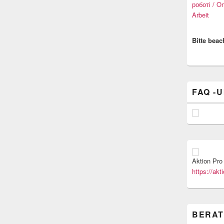
роботі / O
Arbeit
Bitte beac
FAQ -U
Aktion Pro 
https://akt
BERAT