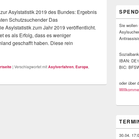
SPEN
 zur Asylstatistik 2019 des Bundes: Ergebnis
osten Schutzsuchender Das
Sie wollen 
 Asylstatistik zum Jahr 2019 veröffentlicht.
Asylsuche
t es als Erfolg, dass es weniger
Antirassis
and geschafft haben. Diese rein
n Armutszeugnis.
Sozialban
IBAN: DE1
rtseite
|
Verschlagwortet mit
Asylverfahren
,
Europa
,
BIC: BFS
oder über 
Willkommen
TERMI
30.04. 17: