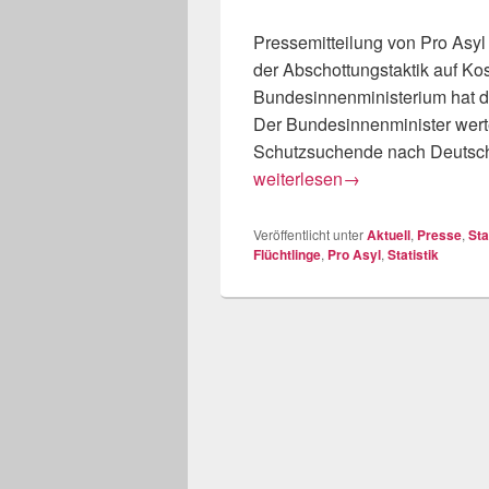
Pressemitteilung von Pro Asyl
der Abschottungstaktik auf K
Bundesinnenministerium hat die
Der Bundesinnenminister werte
Schutzsuchende nach Deutschl
Das ist kein Erfolg, das ist ei
weiterlesen
→
Veröffentlicht unter
Aktuell
,
Presse
,
Sta
Flüchtlinge
,
Pro Asyl
,
Statistik