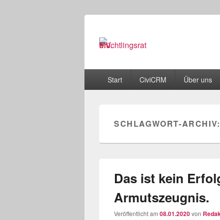
Flüchtlingsrat
Schwerin
Primäres
Start
CiviCRM
Über uns
Menü
SCHLAGWORT-ARCHIV
Das ist kein Erfol
Armutszeugnis.
Veröffentlicht am
08.01.2020
von
Redak