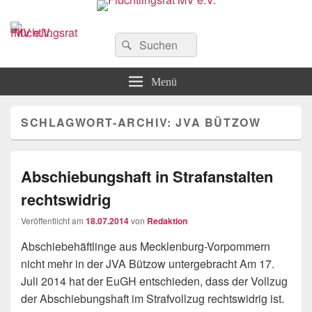
Flüchtlingsrat MV e.V.
Schwerin
Suchen
Suchen
nach:
Menü
SCHLAGWORT-ARCHIV:
JVA BÜTZOW
Abschiebungshaft in Strafanstalten
rechtswidrig
Veröffentlicht am
18.07.2014
von
Redaktion
Abschiebehäftlinge aus Mecklenburg-Vorpommern
nicht mehr in der JVA Bützow untergebracht Am 17.
Juli 2014 hat der EuGH entschieden, dass der Vollzug
der Abschiebungshaft im Strafvollzug rechtswidrig ist.