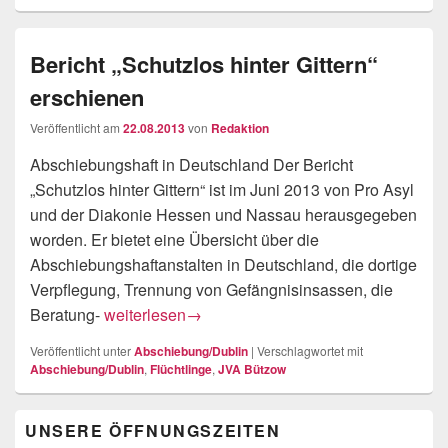
Bericht „Schutzlos hinter Gittern“
erschienen
Veröffentlicht am
22.08.2013
von
Redaktion
Abschiebungshaft in Deutschland Der Bericht
„Schutzlos hinter Gittern“ ist im Juni 2013 von Pro Asyl
und der Diakonie Hessen und Nassau herausgegeben
worden. Er bietet eine Übersicht über die
Abschiebungshaftanstalten in Deutschland, die dortige
Verpflegung, Trennung von Gefängnisinsassen, die
Bericht „Schutzlos hinter Gittern“ erschienen
Beratung-
weiterlesen
→
Veröffentlicht unter
Abschiebung/Dublin
|
Verschlagwortet mit
Abschiebung/Dublin
,
Flüchtlinge
,
JVA Bützow
Primärer
UNSERE ÖFFNUNGSZEITEN
Seitenleisten-