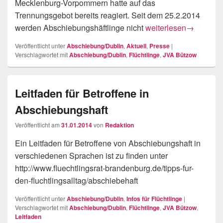
Mecklenburg-Vorpommern hatte auf das
Trennungsgebot bereits reagiert. Seit dem 25.2.2014
Abschiebungshaft in S
werden Abschiebungshäftlinge nicht
weiterlesen
→
Veröffentlicht unter
Abschiebung/Dublin
,
Aktuell
,
Presse
|
Verschlagwortet mit
Abschiebung/Dublin
,
Flüchtlinge
,
JVA Bützow
Leitfaden für Betroffene in
Abschiebungshaft
Veröffentlicht am
31.01.2014
von
Redaktion
Ein Leitfaden für Betroffene von Abschiebungshaft in
verschiedenen Sprachen ist zu finden unter
http://www.fluechtlingsrat-brandenburg.de/tipps-fur-
den-fluchtlingsalltag/abschiebehaft
Veröffentlicht unter
Abschiebung/Dublin
,
Infos für Flüchtlinge
|
Verschlagwortet mit
Abschiebung/Dublin
,
Flüchtlinge
,
JVA Bützow
,
Leitfaden