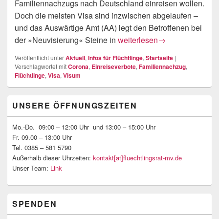
Familiennachzugs nach Deutschland einreisen wollen.
Doch die meisten Visa sind inzwischen abgelaufen –
und das Auswärtige Amt (AA) legt den Betroffenen bei
Einreise zum Familiennachzug
der »Neuvisierung« Steine in
weiterlesen
→
Veröffentlicht unter
Aktuell
,
Infos für Flüchtlinge
,
Startseite
|
Verschlagwortet mit
Corona
,
Einreiseverbote
,
Familiennachzug
,
Flüchtlinge
,
Visa
,
Visum
Primärer
UNSERE ÖFFNUNGSZEITEN
Seitenleisten-
Widgetbereich
Mo.-Do. 09:00 – 12:00 Uhr und 13:00 – 15:00 Uhr
Fr. 09.00 – 13:00 Uhr
Tel. 0385 – 581 5790
Außerhalb dieser Uhrzeiten:
kontakt[at]fluechtlingsrat-mv.de
Unser Team:
Link
SPENDEN