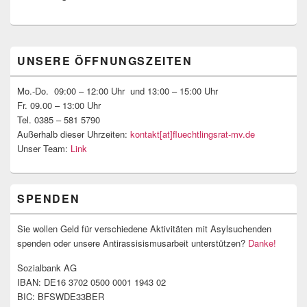
Primärer
UNSERE ÖFFNUNGSZEITEN
Seitenleisten-
Widgetbereich
Mo.-Do. 09:00 – 12:00 Uhr und 13:00 – 15:00 Uhr
Fr. 09.00 – 13:00 Uhr
Tel. 0385 – 581 5790
Außerhalb dieser Uhrzeiten:
kontakt[at]fluechtlingsrat-mv.de
Unser Team:
Link
SPENDEN
Sie wollen Geld für verschiedene Aktivitäten mit Asylsuchenden
spenden oder unsere Antirassisismusarbeit unterstützen?
Danke!
Sozialbank AG
IBAN: DE16 3702 0500 0001 1943 02
BIC: BFSWDE33BER