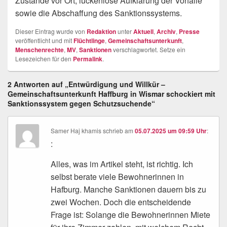
Zustände vor Ort, lückenlose Aufklärung der Vorfälle
sowie die Abschaffung des Sanktionssystems.
Dieser Eintrag wurde von
Redaktion
unter
Aktuell
,
Archiv
,
Presse
veröffentlicht und mit
Flüchtlinge
,
Gemeinschaftsunterkunft
,
Menschenrechte
,
MV
,
Sanktionen
verschlagwortet. Setze ein
Lesezeichen für den
Permalink
.
2 Antworten auf „Entwürdigung und Willkür –
Gemeinschaftsunterkunft Haffburg in Wismar schockiert mit
Sanktionssystem gegen Schutzsuchende“
Samer Haj khamis
schrieb
am
05.07.2025 um 09:59 Uhr
:
:
Alles, was im Artikel steht, ist richtig. Ich
selbst berate viele Bewohnerinnen in
Hafburg. Manche Sanktionen dauern bis zu
zwei Wochen. Doch die entscheidende
Frage ist: Solange die Bewohnerinnen Miete