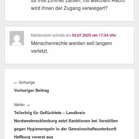
für ihre Zimmer zahlen, mit welchem Recht
wird ihnen der Zugang verweigert?
Mahboubeh
schrieb
am
05.07.2025 um 17:04 Uhr
:
Menschenrechte werden seit langem
verletzt.
Beitragsnavigation
Vorheriger
←
Vorherige
Vorheriger Beitrag
Beitrag:
Nächster
Weiter
→
Teilerfolg für Geflüchtete – Landkreis
Beitrag:
Nordwestmecklenburg setzt Sanktionen bei Verstößen
gegen Hygieneregeln in der Gemeinschaftsunterkunft
Haffburg vorerst aus