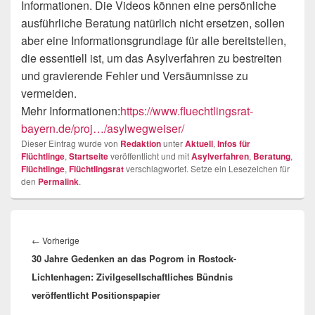
Informationen. Die Videos können eine persönliche
ausführliche Beratung natürlich nicht ersetzen, sollen
aber eine Informationsgrundlage für alle bereitstellen,
die essentiell ist, um das Asylverfahren zu bestreiten
und gravierende Fehler und Versäumnisse zu
vermeiden.
Mehr Informationen:
https://www.fluechtlingsrat-
bayern.de/proj…/asylwegweiser/
Dieser Eintrag wurde von
Redaktion
unter
Aktuell
,
Infos für
Flüchtlinge
,
Startseite
veröffentlicht und mit
Asylverfahren
,
Beratung
,
Flüchtlinge
,
Flüchtlingsrat
verschlagwortet. Setze ein Lesezeichen für
den
Permalink
.
Beitragsnavigation
Vorheriger
←
Vorherige
30 Jahre Gedenken an das Pogrom in Rostock-
Beitrag:
Lichtenhagen: Zivilgesellschaftliches Bündnis
veröffentlicht Positionspapier