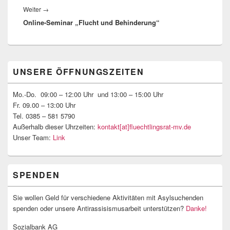
Nächster
Weiter
→
Online-Seminar „Flucht und Behinderung“
Beitrag:
Primärer
UNSERE ÖFFNUNGSZEITEN
Seitenleisten-
Widgetbereich
Mo.-Do. 09:00 – 12:00 Uhr und 13:00 – 15:00 Uhr
Fr. 09.00 – 13:00 Uhr
Tel. 0385 – 581 5790
Außerhalb dieser Uhrzeiten:
kontakt[at]fluechtlingsrat-mv.de
Unser Team:
Link
SPENDEN
Sie wollen Geld für verschiedene Aktivitäten mit Asylsuchenden
spenden oder unsere Antirassisismusarbeit unterstützen?
Danke!
Sozialbank AG