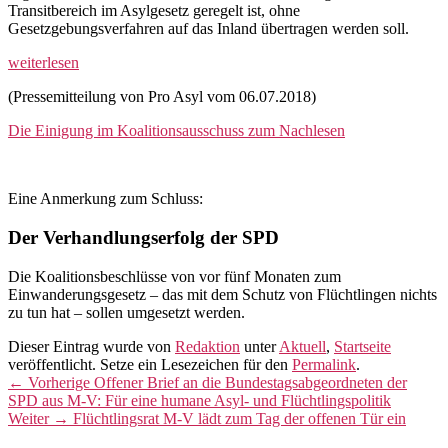
Transitbereich im Asylgesetz geregelt ist, ohne
Gesetzgebungsverfahren auf das Inland übertragen werden soll.
weiterlesen
(Pressemitteilung von Pro Asyl vom 06.07.2018)
Die Einigung im Koalitionsausschuss zum Nachlesen
Eine Anmerkung zum Schluss:
Der Verhandlungserfolg der SPD
Die Koalitionsbeschlüsse von vor fünf Monaten zum
Einwanderungsgesetz – das mit dem Schutz von Flüchtlingen nichts
zu tun hat – sollen umgesetzt werden.
Dieser Eintrag wurde von
Redaktion
unter
Aktuell
,
Startseite
veröffentlicht. Setze ein Lesezeichen für den
Permalink
.
Beitragsnavigation
Vorheriger
←
Vorherige
Offener Brief an die Bundestagsabgeordneten der
Beitrag:
SPD aus M-V: Für eine humane Asyl- und Flüchtlingspolitik
Nächster
Weiter
→
Flüchtlingsrat M-V lädt zum Tag der offenen Tür ein
Beitrag: