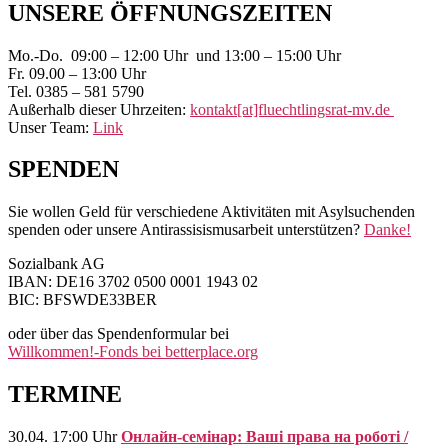
Primärer
UNSERE ÖFFNUNGSZEITEN
Seitenleisten-
Mo.-Do. 09:00 – 12:00 Uhr und 13:00 – 15:00 Uhr
Widgetbereich
Fr. 09.00 – 13:00 Uhr
Tel. 0385 – 581 5790
Außerhalb dieser Uhrzeiten:
kontakt[at]fluechtlingsrat-mv.de
Unser Team:
Link
SPENDEN
Sie wollen Geld für verschiedene Aktivitäten mit Asylsuchenden
spenden oder unsere Antirassisismusarbeit unterstützen?
Danke!
Sozialbank AG
IBAN: DE16 3702 0500 0001 1943 02
BIC: BFSWDE33BER
oder über das Spendenformular bei
Willkommen!-Fonds bei betterplace.org
TERMINE
30.04. 17:00 Uhr
Онлайн-семінар: Ваші права на роботі /