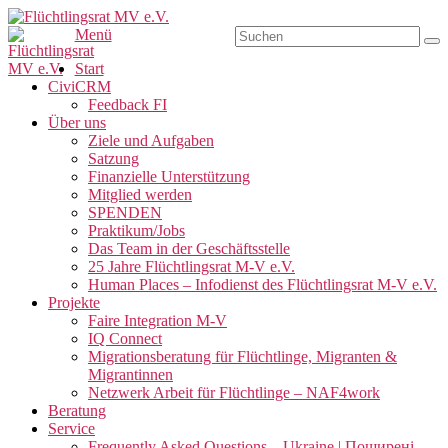
Zum
Inhalt
Suchen
Menü
Su
Flüchtlingsrat MV e.V.
Schwerin
springen
nach:
Primäres
Start
CiviCRM
Menü
Feedback FI
Über uns
Ziele und Aufgaben
Satzung
Finanzielle Unterstützung
Mitglied werden
SPENDEN
Praktikum/Jobs
Das Team in der Geschäftsstelle
25 Jahre Flüchtlingsrat M-V e.V.
Human Places – Infodienst des Flüchtlingsrat M-V e.V.
Projekte
Faire Integration M-V
IQ Connect
Migrationsberatung für Flüchtlinge, Migranten &
Migrantinnen
Netzwerk Arbeit für Flüchtlinge – NAF4work
Beratung
Service
Frequently Asked Questions – Ukraine | Поширені