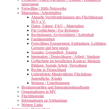
запитання
Freiwillige / Hilfs-Netzwerke
Materialien / Arbeitshilfen
Aktuelle Veröffentlichungen des Flüchtlingsrat
M-V e.V.
Daten, Fakten, FAQ – Materialien
Für Geflüchtete / For Refugees
Rechtsfragen: Asylverfahren / Aufenthalt
Familieneinheit
Freiwilliges Engagement: Einbindung, Leitfäden,
Grenzen und best praxis
Soziales, Gesundheit, Trauma
Integration / Deutschkurse / Arbeit / Studium
Geflüchtete im beruflichen Kontext: Medizin,
Bildung, Soziale Arbeit, Verwaltung
Rechte in Deutschland
Unbegleitete Minderjährige Flüchtlinge,
Jugendliche, Kinder
Wohnen / Unterbringung
Beratungsstellen und Integrationsbeauftragte
Organisationen in MV
Flüchtlingsräte
Informationen zu Afghanistan
Weitere Links