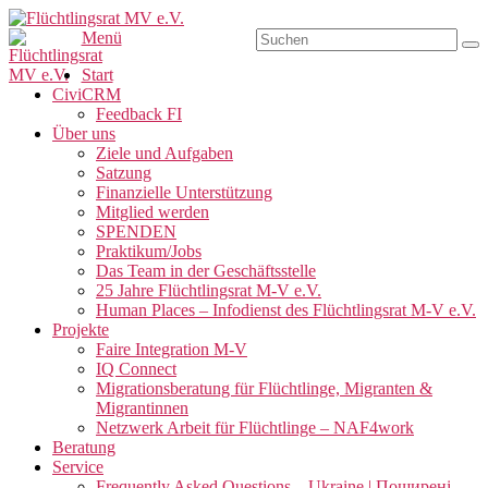
Zum
Inhalt
Suchen
Menü
Su
Flüchtlingsrat MV e.V.
Schwerin
springen
nach:
Primäres
Start
CiviCRM
Menü
Feedback FI
Über uns
Ziele und Aufgaben
Satzung
Finanzielle Unterstützung
Mitglied werden
SPENDEN
Praktikum/Jobs
Das Team in der Geschäftsstelle
25 Jahre Flüchtlingsrat M-V e.V.
Human Places – Infodienst des Flüchtlingsrat M-V e.V.
Projekte
Faire Integration M-V
IQ Connect
Migrationsberatung für Flüchtlinge, Migranten &
Migrantinnen
Netzwerk Arbeit für Flüchtlinge – NAF4work
Beratung
Service
Frequently Asked Questions – Ukraine | Поширені