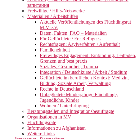
запитання
Freiwillige / Hilfs-Netzwerke
Materialien / Arbeitshilfen
Aktuelle Veröffentlichungen des Flüchtlingsrat
M-V e.V.
Daten, Fakten, FAQ – Materialien
Für Geflüchtete / For Refugees
Rechtsfragen: Asylverfahren / Aufenthalt
Familieneinheit
Freiwilliges Engagement: Einbindung, Leitfäden,
Grenzen und best praxis
Soziales, Gesundheit, Trauma
Integration / Deutschkurse / Arbeit / Studium
Geflüchtete im beruflichen Kontext: Medizin,
Bildung, Soziale Arbeit, Verwaltung
Rechte in Deutschland
Unbegleitete Minderjährige Flüchtlinge,
Jugendliche, Kinder
Wohnen / Unterbringung
Beratungsstellen und Integrationsbeauftragte
Organisationen in MV
Flüchtlingsräte
Informationen zu Afghanistan
Weitere Links