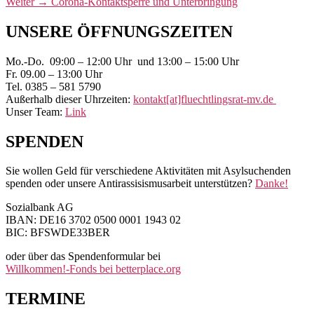
Nächster
Weiter
→
Corona-Kontaktsperre und Unterbringung
Beitrag:
Primärer
UNSERE ÖFFNUNGSZEITEN
Seitenleisten-
Mo.-Do. 09:00 – 12:00 Uhr und 13:00 – 15:00 Uhr
Widgetbereich
Fr. 09.00 – 13:00 Uhr
Tel. 0385 – 581 5790
Außerhalb dieser Uhrzeiten:
kontakt[at]fluechtlingsrat-mv.de
Unser Team:
Link
SPENDEN
Sie wollen Geld für verschiedene Aktivitäten mit Asylsuchenden
spenden oder unsere Antirassisismusarbeit unterstützen?
Danke!
Sozialbank AG
IBAN: DE16 3702 0500 0001 1943 02
BIC: BFSWDE33BER
oder über das Spendenformular bei
Willkommen!-Fonds bei betterplace.org
TERMINE