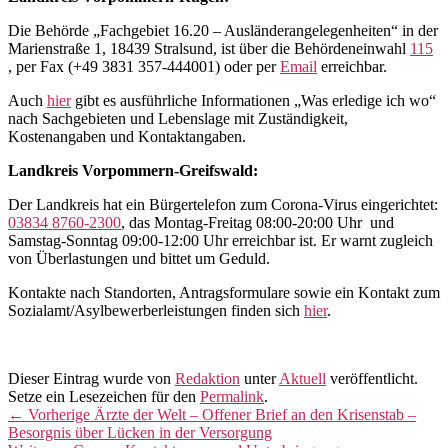
Die Behörde „Fachgebiet 16.20 – Ausländerangelegenheiten“ in der
Marienstraße 1, 18439 Stralsund, ist über die Behördeneinwahl
115
, per Fax (
+49 3831 357-444001
) oder per
Email
erreichbar.
Auch
hier
gibt es ausführliche Informationen „Was erledige ich wo“
nach Sachgebieten und Lebenslage mit Zuständigkeit,
Kostenangaben und Kontaktangaben.
Landkreis Vorpommern-Greifswald:
Der Landkreis hat ein Bürgertelefon zum Corona-Virus eingerichtet:
03834 8760-2300
, das Montag-Freitag 08:00-20:00 Uhr und
Samstag-Sonntag 09:00-12:00 Uhr erreichbar ist. Er warnt zugleich
von Überlastungen und bittet um Geduld.
Kontakte nach Standorten, Antragsformulare sowie ein Kontakt zum
Sozialamt/Asylbewerberleistungen finden sich
hier
.
Dieser Eintrag wurde von
Redaktion
unter
Aktuell
veröffentlicht.
Setze ein Lesezeichen für den
Permalink
.
Beitragsnavigation
Vorheriger
←
Vorherige
Ärzte der Welt – Offener Brief an den Krisenstab –
Beitrag:
Besorgnis über Lücken in der Versorgung