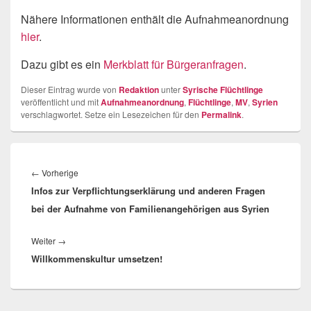
Nähere Informationen enthält die Aufnahmeanordnung
hier
.
Dazu gibt es ein
Merkblatt für Bürgeranfragen
.
Dieser Eintrag wurde von
Redaktion
unter
Syrische Flüchtlinge
veröffentlicht und mit
Aufnahmeanordnung
,
Flüchtlinge
,
MV
,
Syrien
verschlagwortet. Setze ein Lesezeichen für den
Permalink
.
Beitragsnavigation
Vorheriger
←
Vorherige
Infos zur Verpflichtungserklärung und anderen Fragen
Beitrag:
bei der Aufnahme von Familienangehörigen aus Syrien
Nächster
Weiter
→
Willkommenskultur umsetzen!
Beitrag: