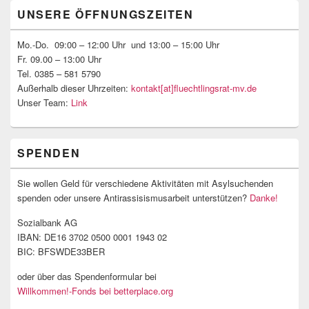
Primärer
UNSERE ÖFFNUNGSZEITEN
Seitenleisten-
Widgetbereich
Mo.-Do. 09:00 – 12:00 Uhr und 13:00 – 15:00 Uhr
Fr. 09.00 – 13:00 Uhr
Tel. 0385 – 581 5790
Außerhalb dieser Uhrzeiten:
kontakt[at]fluechtlingsrat-mv.de
Unser Team:
Link
SPENDEN
Sie wollen Geld für verschiedene Aktivitäten mit Asylsuchenden
spenden oder unsere Antirassisismusarbeit unterstützen?
Danke!
Sozialbank AG
IBAN: DE16 3702 0500 0001 1943 02
BIC: BFSWDE33BER
oder über das Spendenformular bei
Willkommen!-Fonds bei betterplace.org