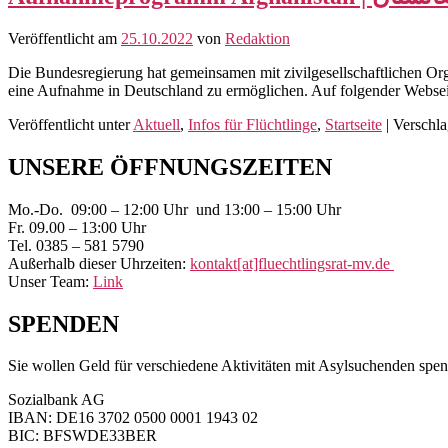
Veröffentlicht am
25.10.2022
von
Redaktion
Die Bundesregierung hat gemeinsamen mit zivilgesellschaftlichen O
eine Aufnahme in Deutschland zu ermöglichen. Auf folgender Websei
Veröffentlicht unter
Aktuell
,
Infos für Flüchtlinge
,
Startseite
|
Verschla
Primärer
UNSERE ÖFFNUNGSZEITEN
Seitenleisten-
Mo.-Do. 09:00 – 12:00 Uhr und 13:00 – 15:00 Uhr
Widgetbereich
Fr. 09.00 – 13:00 Uhr
Tel. 0385 – 581 5790
Außerhalb dieser Uhrzeiten:
kontakt[at]fluechtlingsrat-mv.de
Unser Team:
Link
SPENDEN
Sie wollen Geld für verschiedene Aktivitäten mit Asylsuchenden spen
Sozialbank AG
IBAN: DE16 3702 0500 0001 1943 02
BIC: BFSWDE33BER