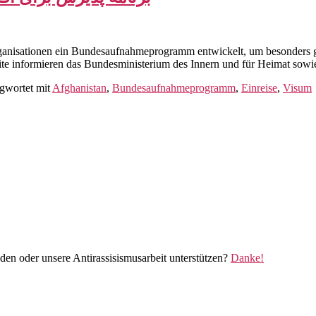
rganisationen ein Bundesaufnahmeprogramm entwickelt, um besonders 
te informieren das Bundesministerium des Innern und für Heimat sow
gwortet mit
Afghanistan
,
Bundesaufnahmeprogramm
,
Einreise
,
Visum
den oder unsere Antirassisismusarbeit unterstützen?
Danke!