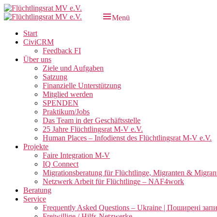
Zum
Inhalt
Menü
Flüchtlingsrat MV e.V.
Schwerin
springen
Primäres
Start
CiviCRM
Menü
Feedback FI
Über uns
Ziele und Aufgaben
Satzung
Finanzielle Unterstützung
Mitglied werden
SPENDEN
Praktikum/Jobs
Das Team in der Geschäftsstelle
25 Jahre Flüchtlingsrat M-V e.V.
Human Places – Infodienst des Flüchtlingsrat M-V e.V.
Projekte
Faire Integration M-V
IQ Connect
Migrationsberatung für Flüchtlinge, Migranten & Migran
Netzwerk Arbeit für Flüchtlinge – NAF4work
Beratung
Service
Frequently Asked Questions – Ukraine | Поширені зап
Freiwillige / Hilfs-Netzwerke