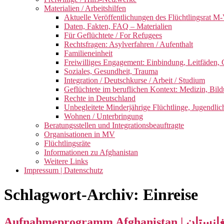
Materialien / Arbeitshilfen
Aktuelle Veröffentlichungen des Flüchtlingsrat M-
Daten, Fakten, FAQ – Materialien
Für Geflüchtete / For Refugees
Rechtsfragen: Asylverfahren / Aufenthalt
Familieneinheit
Freiwilliges Engagement: Einbindung, Leitfäden, 
Soziales, Gesundheit, Trauma
Integration / Deutschkurse / Arbeit / Studium
Geflüchtete im beruflichen Kontext: Medizin, Bild
Rechte in Deutschland
Unbegleitete Minderjährige Flüchtlinge, Jugendlic
Wohnen / Unterbringung
Beratungsstellen und Integrationsbeauftragte
Organisationen in MV
Flüchtlingsräte
Informationen zu Afghanistan
Weitere Links
Impressum | Datenschutz
Schlagwort-Archiv:
Einreise
Aufnahmeprogram