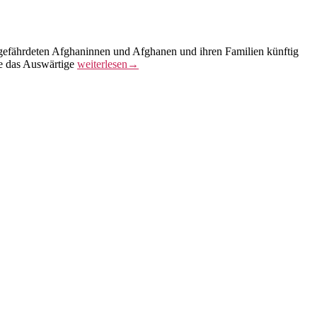
gefährdeten Afghaninnen und Afghanen und ihren Familien künftig
Aufnahmeprogramm
ie das Auswärtige
weiterlesen
→
Afghanistan
|
برنامه
پذیرش
برای
افغانستان