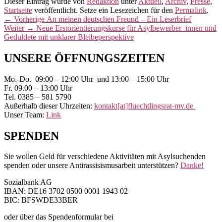
Dieser Eintrag wurde von
Redaktion
unter
Aktuell
,
Archiv
,
Presse
,
Startseite
veröffentlicht. Setze ein Lesezeichen für den
Permalink
.
Beitragsnavigation
Vorheriger
←
Vorherige
An meinen deutschen Freund – Ein Leserbrief
Nächster
Beitrag:
Weiter
→
Neue Erstorientierungskurse für Asylbewerber_innen und
Beitrag:
Geduldete mit unklarer Bleibeperspektive
Primärer
UNSERE ÖFFNUNGSZEITEN
Seitenleisten-
Mo.-Do. 09:00 – 12:00 Uhr und 13:00 – 15:00 Uhr
Widgetbereich
Fr. 09.00 – 13:00 Uhr
Tel. 0385 – 581 5790
Außerhalb dieser Uhrzeiten:
kontakt[at]fluechtlingsrat-mv.de
Unser Team:
Link
SPENDEN
Sie wollen Geld für verschiedene Aktivitäten mit Asylsuchenden
spenden oder unsere Antirassisismusarbeit unterstützen?
Danke!
Sozialbank AG
IBAN: DE16 3702 0500 0001 1943 02
BIC: BFSWDE33BER
oder über das Spendenformular bei