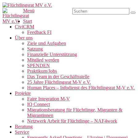
Zum
Inhalt
Suchen
Menü
Su
Flüchtlingsrat MV e.V.
Schwerin
springen
nach:
Primäres
Start
CiviCRM
Menü
Feedback FI
Über uns
Ziele und Aufgaben
Satzung
Finanzielle Unterstützung
Mitglied werden
SPENDEN
Praktikum/Jobs
Das Team in der Geschäftsstelle
25 Jahre Flüchtlingsrat M-V e.V.
Human Places – Infodienst des Flüchtlingsrat M-V e.V.
Projekte
Faire Integration M-V
IQ Connect
Migrationsberatung für Flüchtlinge, Migranten &
Migrantinnen
Netzwerk Arbeit für Flüchtlinge – NAF4work
Beratung
Service
Frequently Asked Questions – Ukraine | Поширені