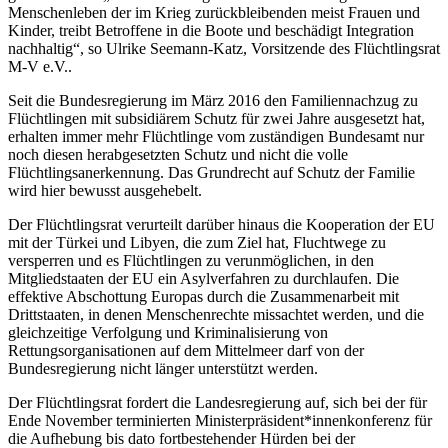
Menschenleben der im Krieg zurückbleibenden meist Frauen und
Kinder, treibt Betroffene in die Boote und beschädigt Integration
nachhaltig“, so Ulrike Seemann-Katz, Vorsitzende des Flüchtlingsrat
M-V e.V..
Seit die Bundesregierung im März 2016 den Familiennachzug zu
Flüchtlingen mit subsidiärem Schutz für zwei Jahre ausgesetzt hat,
erhalten immer mehr Flüchtlinge vom zuständigen Bundesamt nur
noch diesen herabgesetzten Schutz und nicht die volle
Flüchtlingsanerkennung. Das Grundrecht auf Schutz der Familie
wird hier bewusst ausgehebelt.
Der Flüchtlingsrat verurteilt darüber hinaus die Kooperation der EU
mit der Türkei und Libyen, die zum Ziel hat, Fluchtwege zu
versperren und es Flüchtlingen zu verunmöglichen, in den
Mitgliedstaaten der EU ein Asylverfahren zu durchlaufen. Die
effektive Abschottung Europas durch die Zusammenarbeit mit
Drittstaaten, in denen Menschenrechte missachtet werden, und die
gleichzeitige Verfolgung und Kriminalisierung von
Rettungsorganisationen auf dem Mittelmeer darf von der
Bundesregierung nicht länger unterstützt werden.
Der Flüchtlingsrat fordert die Landesregierung auf, sich bei der für
Ende November terminierten Ministerpräsident*innenkonferenz für
die Aufhebung bis dato fortbestehender Hürden bei der