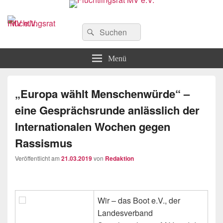
Flüchtlingsrat MV e.V.
Schwerin
Suchen
Suchen
nach:
Menü
„Europa wählt Menschenwürde“ –
eine Gesprächsrunde anlässlich der
Internationalen Wochen gegen
Rassismus
Veröffentlicht am
21.03.2019
von
Redaktion
Wir – das Boot e.V., der
Landesverband