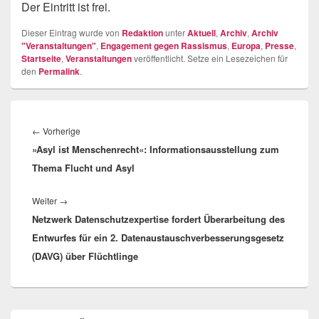
Der Eintritt ist frei.
Dieser Eintrag wurde von
Redaktion
unter
Aktuell
,
Archiv
,
Archiv
"Veranstaltungen"
,
Engagement gegen Rassismus
,
Europa
,
Presse
,
Startseite
,
Veranstaltungen
veröffentlicht. Setze ein Lesezeichen für
den
Permalink
.
Beitragsnavigation
Vorheriger
←
Vorherige
»Asyl ist Menschenrecht«: Informationsausstellung zum
Beitrag:
Thema Flucht und Asyl
Nächster
Weiter
→
Netzwerk Datenschutzexpertise fordert Überarbeitung des
Beitrag:
Entwurfes für ein 2. Datenaustauschverbesserungsgesetz
(DAVG) über Flüchtlinge
Primärer