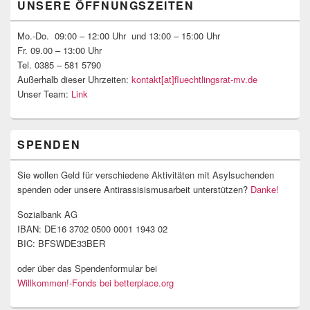
UNSERE ÖFFNUNGSZEITEN
Seitenleisten-
Widgetbereich
Mo.-Do. 09:00 – 12:00 Uhr und 13:00 – 15:00 Uhr
Fr. 09.00 – 13:00 Uhr
Tel. 0385 – 581 5790
Außerhalb dieser Uhrzeiten:
kontakt[at]fluechtlingsrat-mv.de
Unser Team:
Link
SPENDEN
Sie wollen Geld für verschiedene Aktivitäten mit Asylsuchenden
spenden oder unsere Antirassisismusarbeit unterstützen?
Danke!
Sozialbank AG
IBAN: DE16 3702 0500 0001 1943 02
BIC: BFSWDE33BER
oder über das Spendenformular bei
Willkommen!-Fonds bei betterplace.org