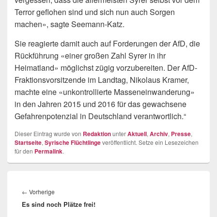
Terror geflohen sind und sich nun auch Sorgen
machen», sagte Seemann-Katz.
Sie reagierte damit auch auf Forderungen der AfD, die
Rückführung «einer großen Zahl Syrer in ihr
Heimatland» möglichst zügig vorzubereiten. Der AfD-
Fraktionsvorsitzende im Landtag, Nikolaus Kramer,
machte eine «unkontrollierte Masseneinwanderung»
in den Jahren 2015 und 2016 für das gewachsene
Gefahrenpotenzial in Deutschland verantwortlich.“
Dieser Eintrag wurde von
Redaktion
unter
Aktuell
,
Archiv
,
Presse
,
Startseite
,
Syrische Flüchtlinge
veröffentlicht. Setze ein Lesezeichen
für den
Permalink
.
Beitragsnavigation
Vorheriger
←
Vorherige
Es sind noch Plätze frei!
Beitrag: