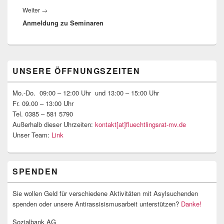
Nächster
Weiter
→
Anmeldung zu Seminaren
Beitrag:
Primärer
UNSERE ÖFFNUNGSZEITEN
Seitenleisten-
Widgetbereich
Mo.-Do. 09:00 – 12:00 Uhr und 13:00 – 15:00 Uhr
Fr. 09.00 – 13:00 Uhr
Tel. 0385 – 581 5790
Außerhalb dieser Uhrzeiten:
kontakt[at]fluechtlingsrat-mv.de
Unser Team:
Link
SPENDEN
Sie wollen Geld für verschiedene Aktivitäten mit Asylsuchenden
spenden oder unsere Antirassisismusarbeit unterstützen?
Danke!
Sozialbank AG