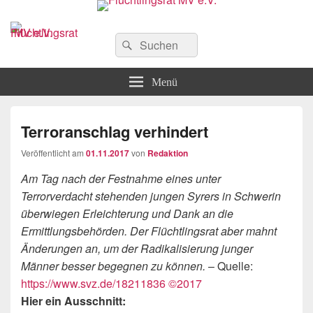
Flüchtlingsrat MV e.V.
Schwerin
Suchen
Suchen
nach:
Menü
Terroranschlag verhindert
Veröffentlicht am
01.11.2017
von
Redaktion
Am Tag nach der Festnahme eines unter
Terrorverdacht stehenden jungen Syrers in Schwerin
überwiegen Erleichterung und Dank an die
Ermittlungsbehörden. Der Flüchtlingsrat aber mahnt
Änderungen an, um der Radikalisierung junger
Männer besser begegnen zu können.
– Quelle:
https://www.svz.de/18211836 ©2017
Hier ein Ausschnitt: