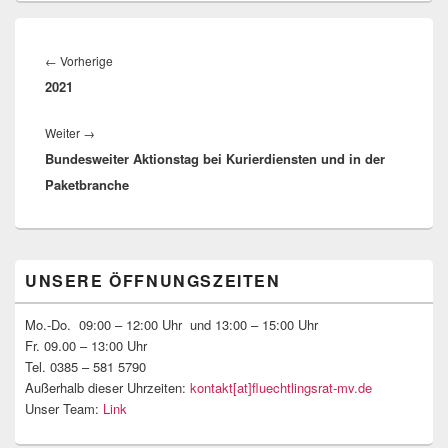
Beitragsnavigation
Vorheriger
←
Vorherige
2021
Beitrag:
Nächster
Weiter
→
Bundesweiter Aktionstag bei Kurierdiensten und in der
Beitrag:
Paketbranche
Primärer
UNSERE ÖFFNUNGSZEITEN
Seitenleisten-
Widgetbereich
Mo.-Do. 09:00 – 12:00 Uhr und 13:00 – 15:00 Uhr
Fr. 09.00 – 13:00 Uhr
Tel. 0385 – 581 5790
Außerhalb dieser Uhrzeiten:
kontakt[at]fluechtlingsrat-mv.de
Unser Team:
Link