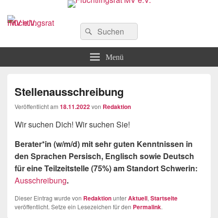
Flüchtlingsrat MV e.V.
Schwerin
Suchen
Suchen
nach:
Menü
Stellenausschreibung
Veröffentlicht am
18.11.2022
von
Redaktion
Wir suchen Dich! Wir suchen Sie!
Berater*in (w/m/d)
mit sehr guten Kenntnissen in
den Sprachen Persisch, Englisch sowie Deutsch
für eine Teilzeitstelle (75%) am Standort Schwerin:
Ausschreibung
.
Dieser Eintrag wurde von
Redaktion
unter
Aktuell
,
Startseite
veröffentlicht. Setze ein Lesezeichen für den
Permalink
.