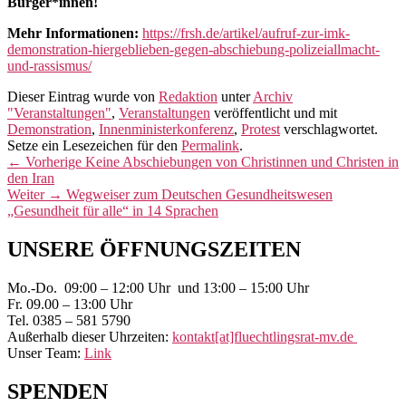
Bürger*innen!
Mehr Informationen:
https://frsh.de/artikel/aufruf-zur-imk-
demonstration-hiergeblieben-gegen-abschiebung-polizeiallmacht-
und-rassismus/
Dieser Eintrag wurde von
Redaktion
unter
Archiv
"Veranstaltungen"
,
Veranstaltungen
veröffentlicht und mit
Demonstration
,
Innenministerkonferenz
,
Protest
verschlagwortet.
Setze ein Lesezeichen für den
Permalink
.
Beitragsnavigation
Vorheriger
←
Vorherige
Keine Abschiebungen von Christinnen und Christen in
Beitrag:
den Iran
Nächster
Weiter
→
Wegweiser zum Deutschen Gesundheitswesen
Beitrag:
„Gesundheit für alle“ in 14 Sprachen
Primärer
UNSERE ÖFFNUNGSZEITEN
Seitenleisten-
Mo.-Do. 09:00 – 12:00 Uhr und 13:00 – 15:00 Uhr
Widgetbereich
Fr. 09.00 – 13:00 Uhr
Tel. 0385 – 581 5790
Außerhalb dieser Uhrzeiten:
kontakt[at]fluechtlingsrat-mv.de
Unser Team:
Link
SPENDEN