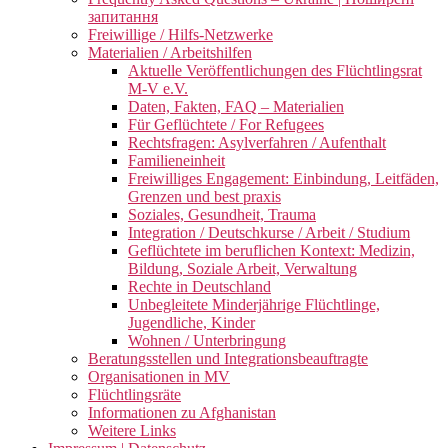
запитання
Freiwillige / Hilfs-Netzwerke
Materialien / Arbeitshilfen
Aktuelle Veröffentlichungen des Flüchtlingsrat
M-V e.V.
Daten, Fakten, FAQ – Materialien
Für Geflüchtete / For Refugees
Rechtsfragen: Asylverfahren / Aufenthalt
Familieneinheit
Freiwilliges Engagement: Einbindung, Leitfäden,
Grenzen und best praxis
Soziales, Gesundheit, Trauma
Integration / Deutschkurse / Arbeit / Studium
Geflüchtete im beruflichen Kontext: Medizin,
Bildung, Soziale Arbeit, Verwaltung
Rechte in Deutschland
Unbegleitete Minderjährige Flüchtlinge,
Jugendliche, Kinder
Wohnen / Unterbringung
Beratungsstellen und Integrationsbeauftragte
Organisationen in MV
Flüchtlingsräte
Informationen zu Afghanistan
Weitere Links