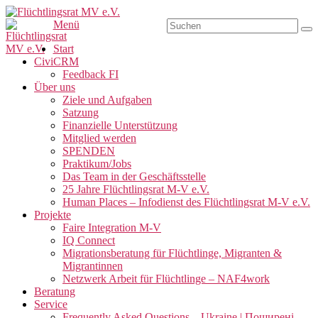
Zum
Inhalt
Suchen
Menü
Su
Flüchtlingsrat MV e.V.
Schwerin
springen
nach:
Primäres
Start
CiviCRM
Menü
Feedback FI
Über uns
Ziele und Aufgaben
Satzung
Finanzielle Unterstützung
Mitglied werden
SPENDEN
Praktikum/Jobs
Das Team in der Geschäftsstelle
25 Jahre Flüchtlingsrat M-V e.V.
Human Places – Infodienst des Flüchtlingsrat M-V e.V.
Projekte
Faire Integration M-V
IQ Connect
Migrationsberatung für Flüchtlinge, Migranten &
Migrantinnen
Netzwerk Arbeit für Flüchtlinge – NAF4work
Beratung
Service
Frequently Asked Questions – Ukraine | Поширені