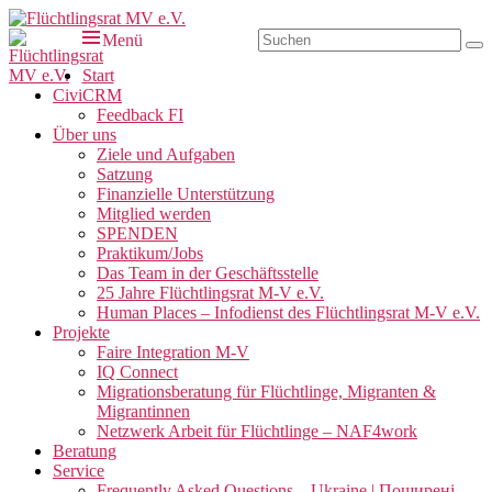
Zum
Inhalt
Suchen
Menü
Su
Flüchtlingsrat MV e.V.
Schwerin
springen
nach:
Primäres
Start
CiviCRM
Menü
Feedback FI
Über uns
Ziele und Aufgaben
Satzung
Finanzielle Unterstützung
Mitglied werden
SPENDEN
Praktikum/Jobs
Das Team in der Geschäftsstelle
25 Jahre Flüchtlingsrat M-V e.V.
Human Places – Infodienst des Flüchtlingsrat M-V e.V.
Projekte
Faire Integration M-V
IQ Connect
Migrationsberatung für Flüchtlinge, Migranten &
Migrantinnen
Netzwerk Arbeit für Flüchtlinge – NAF4work
Beratung
Service
Frequently Asked Questions – Ukraine | Поширені