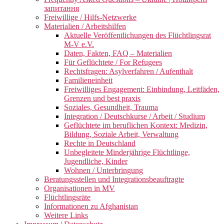
запитання
Freiwillige / Hilfs-Netzwerke
Materialien / Arbeitshilfen
Aktuelle Veröffentlichungen des Flüchtlingsrat
M-V e.V.
Daten, Fakten, FAQ – Materialien
Für Geflüchtete / For Refugees
Rechtsfragen: Asylverfahren / Aufenthalt
Familieneinheit
Freiwilliges Engagement: Einbindung, Leitfäden,
Grenzen und best praxis
Soziales, Gesundheit, Trauma
Integration / Deutschkurse / Arbeit / Studium
Geflüchtete im beruflichen Kontext: Medizin,
Bildung, Soziale Arbeit, Verwaltung
Rechte in Deutschland
Unbegleitete Minderjährige Flüchtlinge,
Jugendliche, Kinder
Wohnen / Unterbringung
Beratungsstellen und Integrationsbeauftragte
Organisationen in MV
Flüchtlingsräte
Informationen zu Afghanistan
Weitere Links