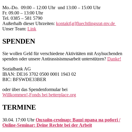
Seitenleisten-
Mo.-Do. 09:00 – 12:00 Uhr und 13:00 – 15:00 Uhr
Widgetbereich
Fr. 09.00 – 13:00 Uhr
Tel. 0385 – 581 5790
Außerhalb dieser Uhrzeiten:
kontakt[at]fluechtlingsrat-mv.de
Unser Team:
Link
SPENDEN
Sie wollen Geld für verschiedene Aktivitäten mit Asylsuchenden
spenden oder unsere Antirassisismusarbeit unterstützen?
Danke!
Sozialbank AG
IBAN: DE16 3702 0500 0001 1943 02
BIC: BFSWDE33BER
oder über das Spendenformular bei
Willkommen!-Fonds bei betterplace.org
TERMINE
30.04. 17:00 Uhr
Онлайн-семінар: Ваші права на роботі /
Online-Seminar: Deine Rechte bei der Arbeit