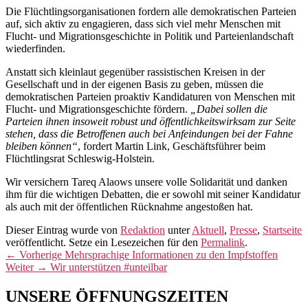
Die Flüchtlingsorganisationen fordern alle demokratischen Parteien
auf, sich aktiv zu engagieren, dass sich viel mehr Menschen mit
Flucht- und Migrationsgeschichte in Politik und Parteienlandschaft
wiederfinden.
Anstatt sich kleinlaut gegenüber rassistischen Kreisen in der
Gesellschaft und in der eigenen Basis zu geben, müssen die
demokratischen Parteien proaktiv Kandidaturen von Menschen mit
Flucht- und Migrationsgeschichte fördern.
„Dabei sollen die
Parteien ihnen insoweit robust und öffentlichkeitswirksam zur Seite
stehen, dass die Betroffenen auch bei Anfeindungen bei der Fahne
bleiben können“
, fordert Martin Link, Geschäftsführer beim
Flüchtlingsrat Schleswig-Holstein.
Wir versichern Tareq Alaows unsere volle Solidarität und danken
ihm für die wichtigen Debatten, die er sowohl mit seiner Kandidatur
als auch mit der öffentlichen Rücknahme angestoßen hat.
Dieser Eintrag wurde von
Redaktion
unter
Aktuell
,
Presse
,
Startseite
veröffentlicht. Setze ein Lesezeichen für den
Permalink
.
Beitragsnavigation
Vorheriger
←
Vorherige
Mehrsprachige Informationen zu den Impfstoffen
Nächster
Beitrag:
Weiter
→
Wir unterstützen #unteilbar
Beitrag:
Primärer
UNSERE ÖFFNUNGSZEITEN