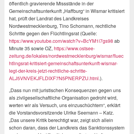
öffentlich gravierende Missstände in der
Gemeinschaftsunterkunft „Haffburg“ in Wismar kritisiert
hat, prüft der Landrat des Landkreises
Nordwestmecklenburg, Tino Schomann, rechtliche
Schritte gegen den Flüchtlingsrat (Quelle:
https://www.youtube.com/watch?v=BcYM1i7gs98
ab
Minute 35 sowie OZ,
https://www.ostsee-
zeitung.de/lokales/nordwestmecklenburg/wismar/fluec
htlingsrat-kritisiert-gemeinschaftsunterkunft-wismar-
legt-der-kreis-jetzt-rechtliche-schritte-
ALJ5VNVEKJFLDIXF7N5PNERPZU.html
.).
„Dass nun mit juristischen Konsequenzen gegen uns
als zivilgesellschaftliche Organisation gedroht wird,
werten wir als Versuch, uns einzuschüchtern“, erklärt
die Vorstandsvorsitzende Ulrike Seemann – Katz.
„Das unsere Kritik berechtigt war, zeigt sich allein
schon daran, dass der Landkreis das Sanktionssystem