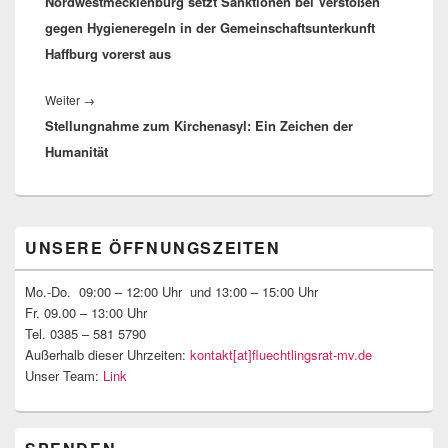
Nordwestmecklenburg setzt Sanktionen bei Verstößen
gegen Hygieneregeln in der Gemeinschaftsunterkunft
Haffburg vorerst aus
Nächster
Weiter
→
Stellungnahme zum Kirchenasyl: Ein Zeichen der
Beitrag:
Humanität
Primärer
UNSERE ÖFFNUNGSZEITEN
Seitenleisten-
Widgetbereich
Mo.-Do. 09:00 – 12:00 Uhr und 13:00 – 15:00 Uhr
Fr. 09.00 – 13:00 Uhr
Tel. 0385 – 581 5790
Außerhalb dieser Uhrzeiten:
kontakt[at]fluechtlingsrat-mv.de
Unser Team:
Link