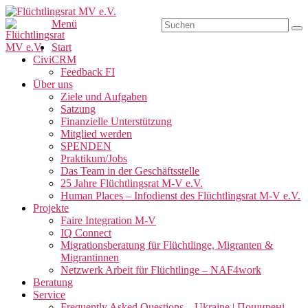
Zum
Inhalt
Suchen
Menü
Su
Flüchtlingsrat MV e.V.
Schwerin
springen
nach:
Primäres
Start
CiviCRM
Menü
Feedback FI
Über uns
Ziele und Aufgaben
Satzung
Finanzielle Unterstützung
Mitglied werden
SPENDEN
Praktikum/Jobs
Das Team in der Geschäftsstelle
25 Jahre Flüchtlingsrat M-V e.V.
Human Places – Infodienst des Flüchtlingsrat M-V e.V.
Projekte
Faire Integration M-V
IQ Connect
Migrationsberatung für Flüchtlinge, Migranten &
Migrantinnen
Netzwerk Arbeit für Flüchtlinge – NAF4work
Beratung
Service
Frequently Asked Questions – Ukraine | Поширені