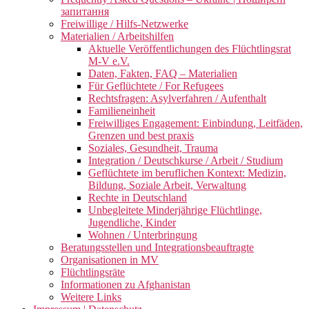
запитання
Freiwillige / Hilfs-Netzwerke
Materialien / Arbeitshilfen
Aktuelle Veröffentlichungen des Flüchtlingsrat
M-V e.V.
Daten, Fakten, FAQ – Materialien
Für Geflüchtete / For Refugees
Rechtsfragen: Asylverfahren / Aufenthalt
Familieneinheit
Freiwilliges Engagement: Einbindung, Leitfäden,
Grenzen und best praxis
Soziales, Gesundheit, Trauma
Integration / Deutschkurse / Arbeit / Studium
Geflüchtete im beruflichen Kontext: Medizin,
Bildung, Soziale Arbeit, Verwaltung
Rechte in Deutschland
Unbegleitete Minderjährige Flüchtlinge,
Jugendliche, Kinder
Wohnen / Unterbringung
Beratungsstellen und Integrationsbeauftragte
Organisationen in MV
Flüchtlingsräte
Informationen zu Afghanistan
Weitere Links