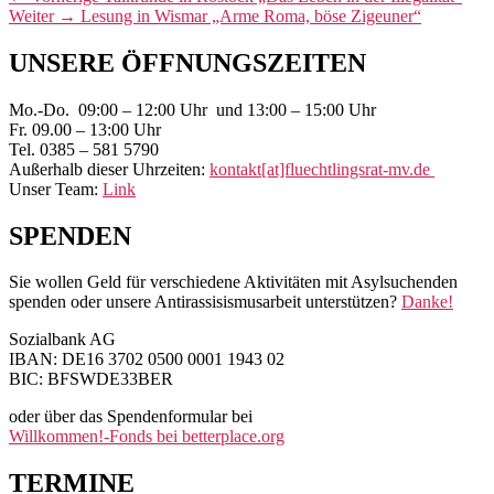
Nächster
Beitrag:
Weiter
→
Lesung in Wismar „Arme Roma, böse Zigeuner“
Beitrag:
Primärer
UNSERE ÖFFNUNGSZEITEN
Seitenleisten-
Mo.-Do. 09:00 – 12:00 Uhr und 13:00 – 15:00 Uhr
Widgetbereich
Fr. 09.00 – 13:00 Uhr
Tel. 0385 – 581 5790
Außerhalb dieser Uhrzeiten:
kontakt[at]fluechtlingsrat-mv.de
Unser Team:
Link
SPENDEN
Sie wollen Geld für verschiedene Aktivitäten mit Asylsuchenden
spenden oder unsere Antirassisismusarbeit unterstützen?
Danke!
Sozialbank AG
IBAN: DE16 3702 0500 0001 1943 02
BIC: BFSWDE33BER
oder über das Spendenformular bei
Willkommen!-Fonds bei betterplace.org
TERMINE