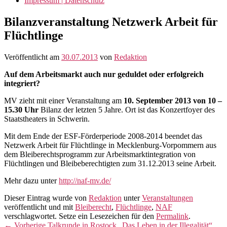
Impressum | Datenschutz
Bilanzveranstaltung Netzwerk Arbeit für
Flüchtlinge
Veröffentlicht am
30.07.2013
von
Redaktion
Auf dem Arbeitsmarkt auch nur geduldet oder erfolgreich
integriert?
MV zieht mit einer Veranstaltung am
10. September 2013 von 10 –
15.30 Uhr
Bilanz der letzten 5 Jahre. Ort ist das Konzertfoyer des
Staatstheaters in Schwerin.
Mit dem Ende der ESF-Förderperiode 2008-2014 beendet das
Netzwerk Arbeit für Flüchtlinge in Mecklenburg-Vorpommern aus
dem Bleiberechtsprogramm zur Arbeitsmarktintegration von
Flüchtlingen und Bleibeberechtigten zum 31.12.2013 seine Arbeit.
Mehr dazu unter
http://naf-mv.de/
Dieser Eintrag wurde von
Redaktion
unter
Veranstaltungen
veröffentlicht und mit
Bleiberecht
,
Flüchtlinge
,
NAF
verschlagwortet. Setze ein Lesezeichen für den
Permalink
.
Beitragsnavigation
Vorheriger
←
Vorherige
Talkrunde in Rostock „Das Leben in der Illegalität“