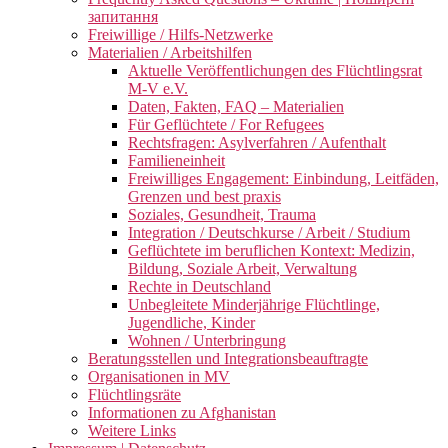
запитання
Freiwillige / Hilfs-Netzwerke
Materialien / Arbeitshilfen
Aktuelle Veröffentlichungen des Flüchtlingsrat
M-V e.V.
Daten, Fakten, FAQ – Materialien
Für Geflüchtete / For Refugees
Rechtsfragen: Asylverfahren / Aufenthalt
Familieneinheit
Freiwilliges Engagement: Einbindung, Leitfäden,
Grenzen und best praxis
Soziales, Gesundheit, Trauma
Integration / Deutschkurse / Arbeit / Studium
Geflüchtete im beruflichen Kontext: Medizin,
Bildung, Soziale Arbeit, Verwaltung
Rechte in Deutschland
Unbegleitete Minderjährige Flüchtlinge,
Jugendliche, Kinder
Wohnen / Unterbringung
Beratungsstellen und Integrationsbeauftragte
Organisationen in MV
Flüchtlingsräte
Informationen zu Afghanistan
Weitere Links