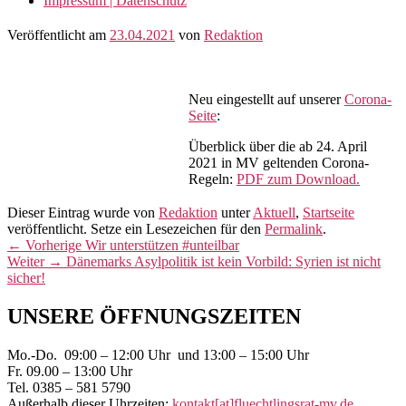
Impressum | Datenschutz
Veröffentlicht am
23.04.2021
von
Redaktion
Neu eingestellt auf unserer
Corona-
Seite
:
Überblick über die ab 24. April
2021 in MV geltenden Corona-
Regeln:
PDF zum Download.
Dieser Eintrag wurde von
Redaktion
unter
Aktuell
,
Startseite
veröffentlicht. Setze ein Lesezeichen für den
Permalink
.
Beitragsnavigation
Vorheriger
←
Vorherige
Wir unterstützen #unteilbar
Nächster
Beitrag:
Weiter
→
Dänemarks Asylpolitik ist kein Vorbild: Syrien ist nicht
Beitrag:
sicher!
Primärer
UNSERE ÖFFNUNGSZEITEN
Seitenleisten-
Mo.-Do. 09:00 – 12:00 Uhr und 13:00 – 15:00 Uhr
Widgetbereich
Fr. 09.00 – 13:00 Uhr
Tel. 0385 – 581 5790
Außerhalb dieser Uhrzeiten:
kontakt[at]fluechtlingsrat-mv.de