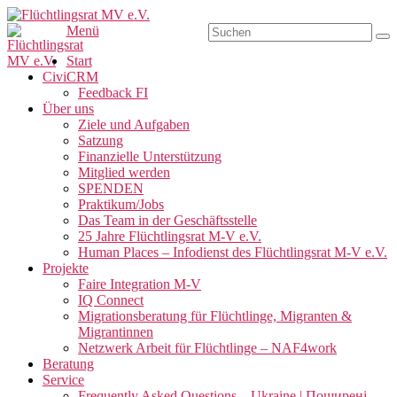
Zum
Inhalt
Suchen
Menü
Su
Flüchtlingsrat MV e.V.
Schwerin
springen
nach:
Primäres
Start
CiviCRM
Menü
Feedback FI
Über uns
Ziele und Aufgaben
Satzung
Finanzielle Unterstützung
Mitglied werden
SPENDEN
Praktikum/Jobs
Das Team in der Geschäftsstelle
25 Jahre Flüchtlingsrat M-V e.V.
Human Places – Infodienst des Flüchtlingsrat M-V e.V.
Projekte
Faire Integration M-V
IQ Connect
Migrationsberatung für Flüchtlinge, Migranten &
Migrantinnen
Netzwerk Arbeit für Flüchtlinge – NAF4work
Beratung
Service
Frequently Asked Questions – Ukraine | Поширені