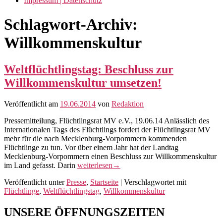
Impressum | Datenschutz
Schlagwort-Archiv:
Willkommenskultur
Weltflüchtlingstag: Beschluss zur
Willkommenskultur umsetzen!
Veröffentlicht am
19.06.2014
von
Redaktion
Pressemitteilung, Flüchtlingsrat MV e.V., 19.06.14 Anlässlich des
Internationalen Tags des Flüchtlings fordert der Flüchtlingsrat MV
mehr für die nach Mecklenburg-Vorpommern kommenden
Flüchtlinge zu tun. Vor über einem Jahr hat der Landtag
Mecklenburg-Vorpommern einen Beschluss zur Willkommenskultur
Weltflüchtlingstag:
im Land gefasst. Darin
weiterlesen
→
Beschluss
Veröffentlicht unter
Presse
,
Startseite
|
Verschlagwortet mit
zur
Flüchtlinge
,
Weltflüchtlingstag
,
Willkommenskultur
Willkommenskultur
umsetzen!
Primärer
UNSERE ÖFFNUNGSZEITEN