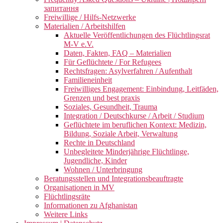
запитання
Freiwillige / Hilfs-Netzwerke
Materialien / Arbeitshilfen
Aktuelle Veröffentlichungen des Flüchtlingsrat
M-V e.V.
Daten, Fakten, FAQ – Materialien
Für Geflüchtete / For Refugees
Rechtsfragen: Asylverfahren / Aufenthalt
Familieneinheit
Freiwilliges Engagement: Einbindung, Leitfäden,
Grenzen und best praxis
Soziales, Gesundheit, Trauma
Integration / Deutschkurse / Arbeit / Studium
Geflüchtete im beruflichen Kontext: Medizin,
Bildung, Soziale Arbeit, Verwaltung
Rechte in Deutschland
Unbegleitete Minderjährige Flüchtlinge,
Jugendliche, Kinder
Wohnen / Unterbringung
Beratungsstellen und Integrationsbeauftragte
Organisationen in MV
Flüchtlingsräte
Informationen zu Afghanistan
Weitere Links