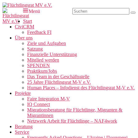
Zum
Inhalt
Suchen
Menü
Su
Flüchtlingsrat MV e.V.
Schwerin
springen
nach:
Primäres
Start
CiviCRM
Menü
Feedback FI
Über uns
Ziele und Aufgaben
Satzung
Finanzielle Unterstützung
Mitglied werden
SPENDEN
Praktikum/Jobs
Das Team in der Geschäftsstelle
25 Jahre Flüchtlingsrat M-V e.V.
Human Places – Infodienst des Flüchtlingsrat M-V e.V.
Projekte
Faire Integration M-V
IQ Connect
Migrationsberatung für Flüchtlinge, Migranten &
Migrantinnen
Netzwerk Arbeit für Flüchtlinge – NAF4work
Beratung
Service
Frequently Asked Questions – Ukraine | Поширені