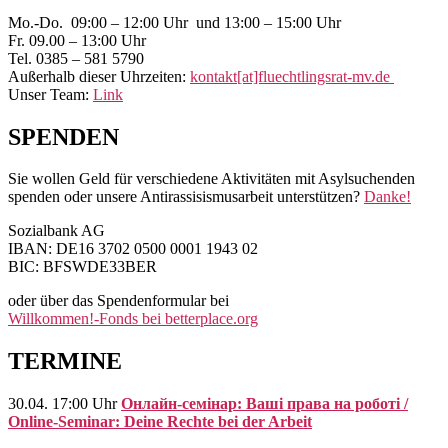
Seitenleisten-
Mo.-Do. 09:00 – 12:00 Uhr und 13:00 – 15:00 Uhr
Widgetbereich
Fr. 09.00 – 13:00 Uhr
Tel. 0385 – 581 5790
Außerhalb dieser Uhrzeiten:
kontakt[at]fluechtlingsrat-mv.de
Unser Team:
Link
SPENDEN
Sie wollen Geld für verschiedene Aktivitäten mit Asylsuchenden
spenden oder unsere Antirassisismusarbeit unterstützen?
Danke!
Sozialbank AG
IBAN: DE16 3702 0500 0001 1943 02
BIC: BFSWDE33BER
oder über das Spendenformular bei
Willkommen!-Fonds bei betterplace.org
TERMINE
30.04. 17:00 Uhr
Онлайн-семінар: Ваші права на роботі /
Online-Seminar: Deine Rechte bei der Arbeit