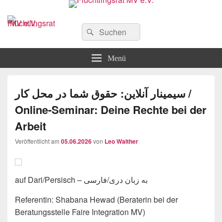
Flüchtlingsrat MV e.V.
Schwerin
Suchen
Suchen
nach:
Menü
سیمینار آنلاین: حقوق شما در محل کار /
Online-Seminar: Deine Rechte bei der
Arbeit
Veröffentlicht am
05.06.2026
von
Leo Walther
auf Dari/Persisch – به زبان دری/فارسی
Referentin: Shabana Hewad (Beraterin bei der
Beratungsstelle Faire Integration MV)