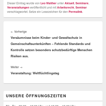
Dieser Eintrag wurde von
Leo Walther
unter
Aktuell
,
Seminare
,
Veranstaltungen
veröffentlicht und mit
Arbeitsrecht
,
Seminar
verschlagwortet. Setze ein Lesezeichen für den
Permalink
.
Beitragsnavigation
Vorheriger
←
Vorherige
Versäumnisse beim Kinder- und Gewaltschutz in
Beitrag:
Gemeinschaftsunterkünften – Fehlende Standards und
Kontrolle setzen besonders schutzbedürftige Menschen
Risiken aus.
Nächster
Weiter
→
Veranstaltung: Weltflüchtlingstag
Beitrag:
Primärer
UNSERE ÖFFNUNGSZEITEN
Seitenleisten-
Widgetbereich