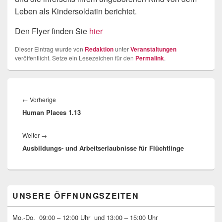
Leben als Kindersoldatin berichtet.
Den Flyer finden Sie
hier
Dieser Eintrag wurde von
Redaktion
unter
Veranstaltungen
veröffentlicht. Setze ein Lesezeichen für den
Permalink
.
Beitragsnavigation
Vorheriger
←
Vorherige
Human Places 1.13
Beitrag:
Nächster
Weiter
→
Ausbildungs- und Arbeitserlaubnisse für Flüchtlinge
Beitrag:
Primärer
UNSERE ÖFFNUNGSZEITEN
Seitenleisten-
Widgetbereich
Mo.-Do. 09:00 – 12:00 Uhr und 13:00 – 15:00 Uhr