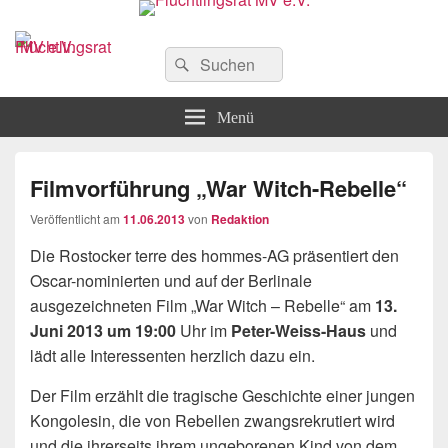
Flüchtlingsrat MV e.V.
Schwerin
Suchen
Suchen
nach:
Menü
Filmvorführung „War Witch-Rebelle“
Veröffentlicht am
11.06.2013
von
Redaktion
Die Rostocker terre des hommes-AG präsentiert den
Oscar-nominierten und auf der Berlinale
ausgezeichneten Film „War Witch – Rebelle“ am
13.
Juni 2013 um 19:00
Uhr im
Peter-Weiss-Haus
und
lädt alle Interessenten herzlich dazu ein.
Der Film erzählt die tragische Geschichte einer jungen
Kongolesin, die von Rebellen zwangsrekrutiert wird
und die ihrerseits ihrem ungeborenen Kind von dem