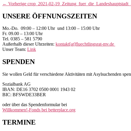
Beitragsnavigation
Vorheriger
←
Vorherige
crop_2021-02-19_Zeitung_fuer_die_Landeshauptstadt
Beitrag:
Primärer
UNSERE ÖFFNUNGSZEITEN
Seitenleisten-
Mo.-Do. 09:00 – 12:00 Uhr und 13:00 – 15:00 Uhr
Widgetbereich
Fr. 09.00 – 13:00 Uhr
Tel. 0385 – 581 5790
Außerhalb dieser Uhrzeiten:
kontakt[at]fluechtlingsrat-mv.de
Unser Team:
Link
SPENDEN
Sie wollen Geld für verschiedene Aktivitäten mit Asylsuchenden spen
Sozialbank AG
IBAN: DE16 3702 0500 0001 1943 02
BIC: BFSWDE33BER
oder über das Spendenformular bei
Willkommen!-Fonds bei betterplace.org
TERMINE