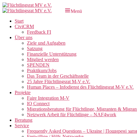
Zum
Inhalt
Menü
Flüchtlingsrat MV e.V.
Schwerin
springen
Primäres
Start
CiviCRM
Menü
Feedback FI
Über uns
Ziele und Aufgaben
Satzung
Finanzielle Unterstützung
Mitglied werden
SPENDEN
Praktikum/Jobs
Das Team in der Geschäftsstelle
25 Jahre Flüchtlingsrat M-V e.V.
Human Places – Infodienst des Flüchtlingsrat M-V e.V.
Projekte
Faire Integration M-V
IQ Connect
Migrationsberatung für Flüchtlinge, Migranten & Migran
Netzwerk Arbeit für Flüchtlinge – NAF4work
Beratung
Service
Frequently Asked Questions – Ukraine | Поширені зап
Freiwillige / Hilfs-Netzwerke