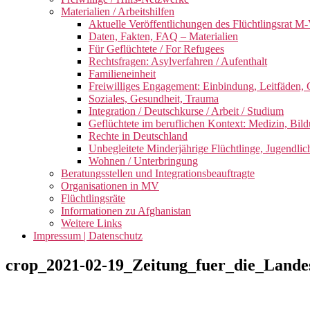
Materialien / Arbeitshilfen
Aktuelle Veröffentlichungen des Flüchtlingsrat M-
Daten, Fakten, FAQ – Materialien
Für Geflüchtete / For Refugees
Rechtsfragen: Asylverfahren / Aufenthalt
Familieneinheit
Freiwilliges Engagement: Einbindung, Leitfäden, 
Soziales, Gesundheit, Trauma
Integration / Deutschkurse / Arbeit / Studium
Geflüchtete im beruflichen Kontext: Medizin, Bild
Rechte in Deutschland
Unbegleitete Minderjährige Flüchtlinge, Jugendlic
Wohnen / Unterbringung
Beratungsstellen und Integrationsbeauftragte
Organisationen in MV
Flüchtlingsräte
Informationen zu Afghanistan
Weitere Links
Impressum | Datenschutz
crop_2021-02-19_Zeitung_fuer_die_Lande