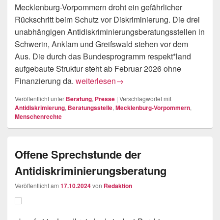
Mecklenburg-Vorpommern droht ein gefährlicher
Rückschritt beim Schutz vor Diskriminierung. Die drei
unabhängigen Antidiskriminierungsberatungsstellen in
Schwerin, Anklam und Greifswald stehen vor dem
Aus. Die durch das Bundesprogramm respekt*land
aufgebaute Struktur steht ab Februar 2026 ohne
Ohne Geld. Ohne Schutz. Ohne Perspektiv
Finanzierung da.
weiterlesen
→
Veröffentlicht unter
Beratung
,
Presse
|
Verschlagwortet mit
Antidiskrimierung
,
Beratungsstelle
,
Mecklenburg-Vorpommern
,
Menschenrechte
Offene Sprechstunde der
Antidiskriminierungsberatung
Veröffentlicht am
17.10.2024
von
Redaktion