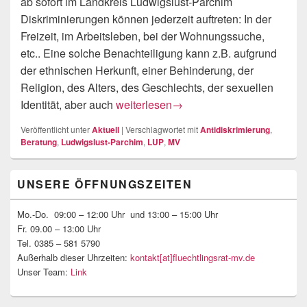
ab sofort im Landkreis Ludwigslust-Parchim
Diskriminierungen können jederzeit auftreten: In der
Freizeit, im Arbeitsleben, bei der Wohnungssuche,
etc.. Eine solche Benachteiligung kann z.B. aufgrund
der ethnischen Herkunft, einer Behinderung, der
Religion, des Alters, des Geschlechts, der sexuellen
Offene Sprechstunde der Antidiskri
Identität, aber auch
weiterlesen
→
Veröffentlicht unter
Aktuell
|
Verschlagwortet mit
Antidiskrimierung
,
Beratung
,
Ludwigslust-Parchim
,
LUP
,
MV
Primärer
UNSERE ÖFFNUNGSZEITEN
Seitenleisten-
Widgetbereich
Mo.-Do. 09:00 – 12:00 Uhr und 13:00 – 15:00 Uhr
Fr. 09.00 – 13:00 Uhr
Tel. 0385 – 581 5790
Außerhalb dieser Uhrzeiten:
kontakt[at]fluechtlingsrat-mv.de
Unser Team:
Link